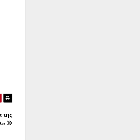
 της
Δ»