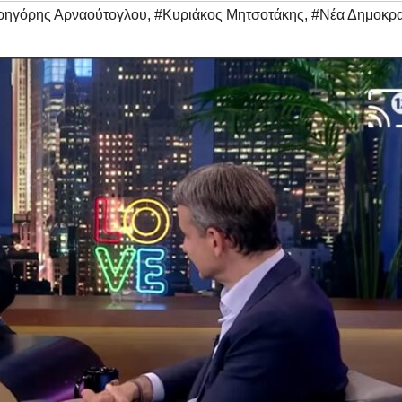
ρηγόρης Αρναούτογλου
,
#Κυριάκος Μητσοτάκης
,
#Νέα Δημοκρα