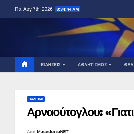
Μετάβαση
Πα. Αυγ 7th, 2026
8:34:46 AM
στο
περιεχόμενο
ΕΙΔΉΣΕΙΣ
ΑΘΛΗΤΙΣΜΌΣ
ΘΈ
ΠΟΛΙΤΙΚΉ
Αρναούτογλου: «Γιατ
Από
MacedoniaNET