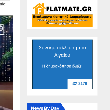
τία
Συνεκμετάλλευση του
Αιγαίου
Η δημοσκόπηση έληξε!
2179
News By Day