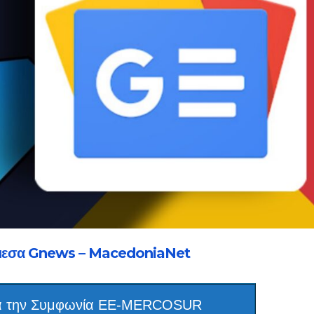
μεσα Gnews – MacedoniaNet
για την Συμφωνία ΕΕ-MERCOSUR