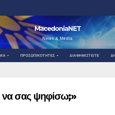
MacedoniaNET
News & Media
ΑΜΑ
ΠΡΟΣΩΠΙΚΌΤΗΤΕΣ
ΔΙΑΦΗΜΙΣΤΕΊΤΕ
Δ
ι να σας ψηφίσω;»