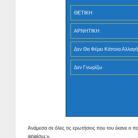
ΘΕΤΙΚΗ
ΑΡΝΗΤΙΚΗ
Δεν Θα Φέρει Κάποια Αλλαγή
Δεν Γνωρίζω
ΔΗΜΟΣΚΟΠΉΣΕΙΣ
Ποιοι είναι
πίσω απ τ
Φωτίες;
14 ΑΥΓΟΎΣΤΟΥ 202
MACEDONIANET
Ανάμεσα σε όλες τις ερωτήσεις που του έκανε ο πα
ψηφίσω;».