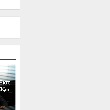
Ειστ
ις