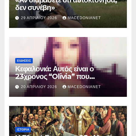
δεν συνέβη»
29 ΑΠΡΙΛΊΟΥ 2026
MACEDONIANET
ΕΙΔΉΣΕΙΣ
Κεφαλονιά: Αυτός είναι ο
23χρονος “Olivia” που
κατηγορείται για τον θάνατο της
20 ΑΠΡΙΛΊΟΥ 2026
MACEDONIANET
Μυρτούς
ΙΣΤΟΡΊΑ