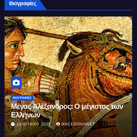
Βιογραφίες
ΒΙΟΓΡΑΦΊΕΣ
Μέγας Αλέξανδρος: Ο μέγιστος των
Ελλήνων
11 ΙΟΥΝΊΟΥ 2023
MACEDONIANET