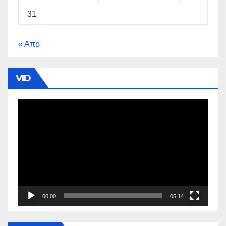
31
« Απρ
VID
Πρόγραμμα
Αναπαραγωγής
Βίντεο
00:00
05:14