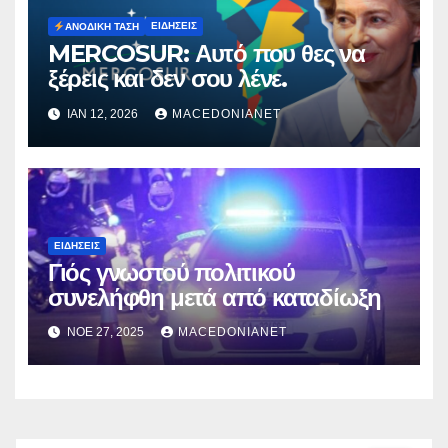
ΕΙΔΉΣΕΙΣ
ΑΝΟΔΙΚΉ ΤΆΣΗ
MERCOSUR: Αυτό που θες να
ξέρεις και δεν σου λένε.
ΙΑΝ 12, 2026
MACEDONIANET
ΕΙΔΉΣΕΙΣ
Γιός γνωστού πολιτικού
συνελήφθη μετά από καταδίωξη
ΝΟΈ 27, 2025
MACEDONIANET