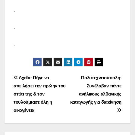
.
.
.
Πλοήγηση
Αχαΐα: Πήγε να
Πολυτεχνειούπολη:
απειλήσει την πρώην του
Συνέλαβαν πέντε
άρθρων
σπίτι της & τον
ανήλικους αλβανικής
τουλούμιασε όλη η
καταγωγής για διακίνηση
οικογένεια