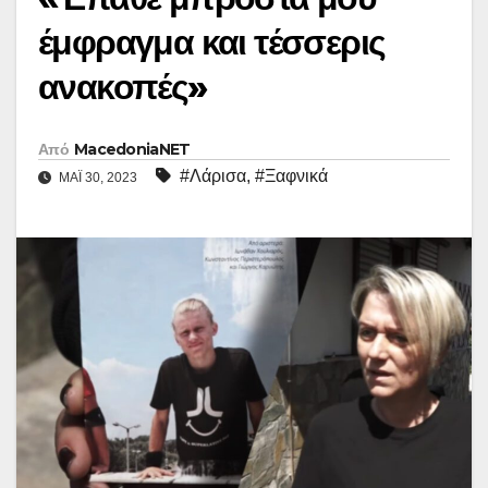
έμφραγμα και τέσσερις
ανακοπές»
Από
MacedoniaNET
#Λάρισα
,
#Ξαφνικά
ΜΆΙ 30, 2023