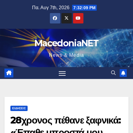
Μετάβαση
Πα. Αυγ 7th, 2026
7:32:10 PM
στο
περιεχόμενο
MacedoniaNET
News & Media
ΕΙΔΉΣΕΙΣ
28χρονος πέθανε ξαφνικά:
«Έπαθε μπροστά μου