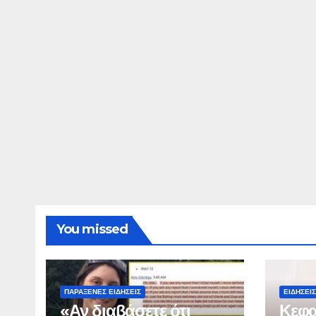
ΔΗΜΟΣΚΟΠΉΣΕΙΣ
Ποιοι είναι πί
τις Φωτίες;
14 ΑΥΓΟΎΣΤΟΥ 2024
MAC
You missed
ΠΑΡΆΞΕΝΕΣ ΕΙΔΉΣΕΙΣ
ΕΙΔΉΣΕΙΣ
«Αν διαβάσετε ότι
Κεφα