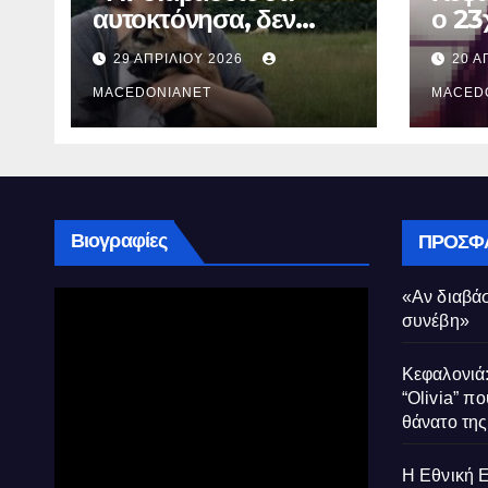
αυτοκτόνησα, δεν
ο 23
συνέβη»
που 
29 ΑΠΡΙΛΊΟΥ 2026
20 Α
τον 
MACEDONIANET
Μυρτ
MACED
Βιογραφίες
ΠΡΌΣΦ
«Αν διαβάσ
συνέβη»
Κεφαλονιά:
“Olivia” πο
θάνατο τη
Η Εθνική 