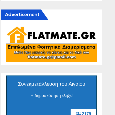
Advertisement
Συνεκμετάλλευση του Αιγαίου
Η δημοσκόπηση έληξε!
2179