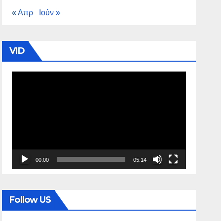
« Απρ
Ιούν »
VID
Πρόγραμμα
Αναπαραγωγής
Βίντεο
00:00
05:14
Follow US