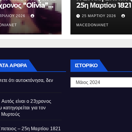
χρονος “Olivia”
25η Μαρτίου 1821
κατηγορείται για
ΠΡΙΛΊΟΥ 2026
25 ΜΑΡΤΊΟΥ 2026
θάνατο της
ούς
ONIANET
MACEDONIANET
Ιστορικό
ΑΤΑ ΆΡΘΡΑ
ΙΣΤΟΡΙΚΌ
ετε ότι αυτοκτόνησα, δεν
 Αυτός είναι ο 23χρονος
υ κατηγορείται για τον
ς Μυρτούς
Επετειος – 25η Μαρτίου 1821