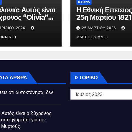
ΙΣΤΟΡΊΑ
λονιά: Αυτός είναι
Η Εθνική Επετειος
χρονος “Olivia”
25η Μαρτίου 1821
κατηγορείται για
ΠΡΙΛΊΟΥ 2026
25 ΜΑΡΤΊΟΥ 2026
θάνατο της
ούς
ONIANET
MACEDONIANET
Ιστορικό
ΑΤΑ ΆΡΘΡΑ
ΙΣΤΟΡΙΚΌ
ετε ότι αυτοκτόνησα, δεν
 Αυτός είναι ο 23χρονος
υ κατηγορείται για τον
ς Μυρτούς