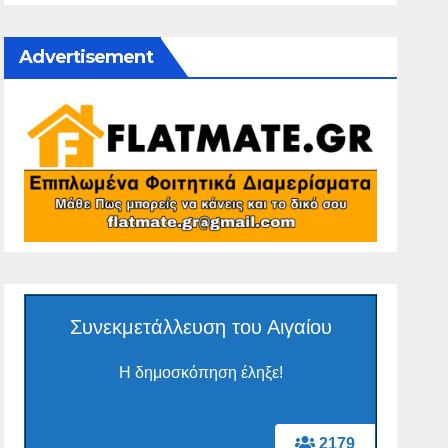
Advertisement
Συνεκμετάλλευση του Αιγαίου
Η δημοσκόπηση έληξε!
2179