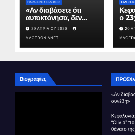
ΠΑΡΆΞΕΝΕΣ ΕΙΔΉΣΕΙΣ
ΕΙΔΉΣΕΙΣ
«Αν διαβάσετε ότι
Κεφα
αυτοκτόνησα, δεν
ο 23
συνέβη»
που 
29 ΑΠΡΙΛΊΟΥ 2026
20 Α
τον 
MACEDONIANET
Μυρτ
MACED
Βιογραφίες
ΠΡΌΣΦ
«Αν διαβάσ
συνέβη»
Κεφαλονιά:
“Olivia” πο
θάνατο τη