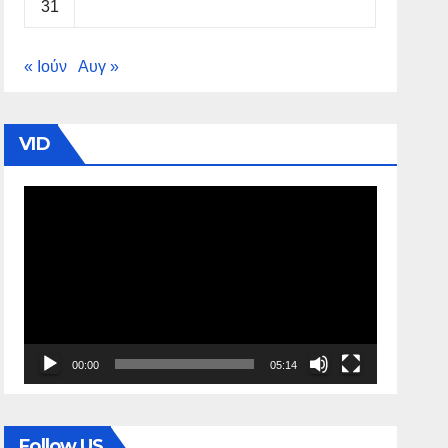
31
« Ιούν
Αυγ »
VID
Πρόγραμμα
Αναπαραγωγής
Βίντεο
00:00
05:14
Follow US