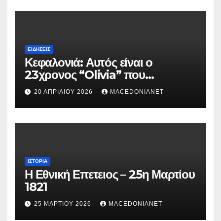
ΕΙΔΉΣΕΙΣ
Κεφαλονιά: Αυτός είναι ο
23χρονος “Olivia” που
κατηγορείται για τον θάνατο της
20 ΑΠΡΙΛΊΟΥ 2026
MACEDONIANET
Μυρτούς
ΙΣΤΟΡΊΑ
Η Εθνική Επετειος – 25η Μαρτίου
1821
25 ΜΑΡΤΊΟΥ 2026
MACEDONIANET