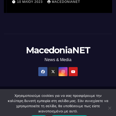
επεξεργαστή AI στον κόσμο με τη
10 ΜΑΪ́ΟΥ 2023
MACEDONIANET
χρήση φωτός
MacedoniaNET
News & Media
Χρησιμοποιούμε cookies για να σας προσφέρουμε την
Δημιουργήθηκε από το digital2000 με την Υποστήριξη του WordPress
|
καλύτερη δυνατή εμπειρία στη σελίδα μας. Εάν συνεχίσετε να
Θέμα: Newsup από
Themeansar
.
χρησιμοποιείτε τη σελίδα, θα υποθέσουμε πως είστε
ικανοποιημένοι με αυτό.
Home
macedonianet
Διαφημιστείτε
Επικοινωνία
Πολιτική Απορρήτου