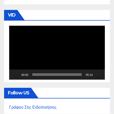
VID
Πρόγραμμα
Αναπαραγωγής
Βίντεο
00:00
05:14
Follow US
Γράψου Στις Ειδοποιήσεις