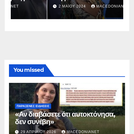
σ
2 ΜΑΪ́ΟΥ 2024
MACEDONIANET
You missed
ΠΑΡΆΞΕΝΕΣ ΕΙΔΉΣΕΙΣ
«Αν διαβάσετε ότι αυτοκτόνησα,
δεν συνέβη»
29 ΑΠΡΙΛΊΟΥ 2026
MACEDONIANET