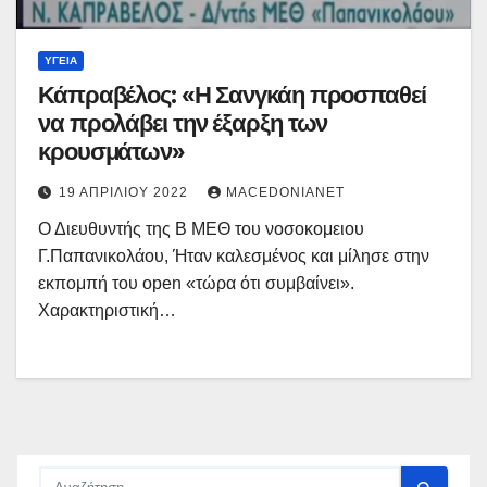
ΥΓΕΊΑ
Κάπραβέλος: «Η Σανγκάη προσπαθεί
να προλάβει την έξαρξη των
κρουσμάτων»
19 ΑΠΡΙΛΊΟΥ 2022
MACEDONIANET
Ο Διευθυντής της Β ΜΕΘ του νοσοκομειου
Γ.Παπανικολάου, Ήταν καλεσμένος και μίλησε στην
εκπομπή του open «τώρα ότι συμβαίνει».
Χαρακτηριστική…