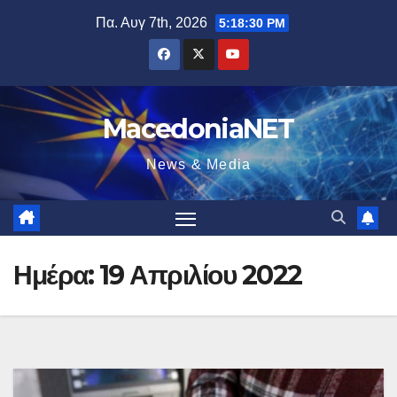
Μετάβαση
Πα. Αυγ 7th, 2026
5:18:31 PM
στο
περιεχόμενο
MacedoniaNET
News & Media
Ημέρα:
19 Απριλίου 2022