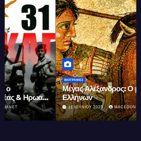
ΒΙΟΓΡΑΦΊΕΣ
Μέγας Αλέξανδρος: Ο μέγιστος των
Ελλήνων
11 ΙΟΥΝΊΟΥ 2023
MACEDONIANET