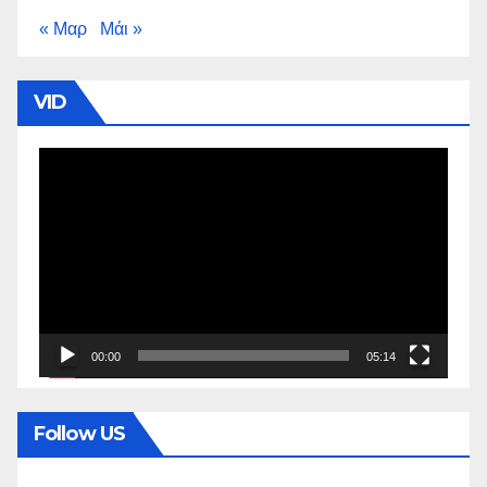
« Μαρ
Μάι »
VID
Πρόγραμμα
Αναπαραγωγής
Βίντεο
00:00
05:14
Follow US