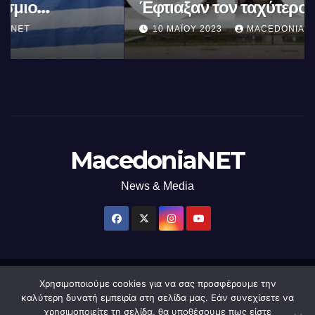
Έφτιαξαν τον ταχύτερο
επεξεργαστή AI στον κόσμο με τη
10 ΜΑΪ́ΟΥ 2023
MACEDONIANET
χρήση φωτός
MacedoniaNET
News & Media
Χρησιμοποιούμε cookies για να σας προσφέρουμε την
Δημιουργήθηκε από το digital2000 με την Υποστήριξη του WordPress
|
καλύτερη δυνατή εμπειρία στη σελίδα μας. Εάν συνεχίσετε να
Θέμα: Newsup από
Themeansar
.
χρησιμοποιείτε τη σελίδα, θα υποθέσουμε πως είστε