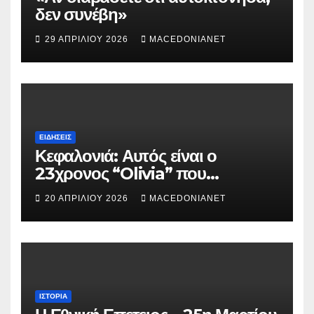
δεν συνέβη»
29 ΑΠΡΙΛΊΟΥ 2026
MACEDONIANET
ΕΙΔΉΣΕΙΣ
Κεφαλονιά: Αυτός είναι ο
23χρονος “Olivia” που
κατηγορείται για τον θάνατο της
20 ΑΠΡΙΛΊΟΥ 2026
MACEDONIANET
Μυρτούς
ΙΣΤΟΡΊΑ