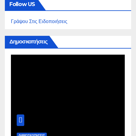
Follow US
Γράψου Στις Ειδοποιήσεις
Δημοσκοπήσεις
ΔΗΜΟΣΚΟΠΉΣΕΙΣ
Δ