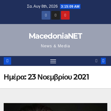
Μετάβαση
Σα. Αυγ 8th, 2026
3:15:10 AM
στο
περιεχόμενο
MacedoniaNET
News & Media
Ημέρα:
23 Νοεμβρίου 2021