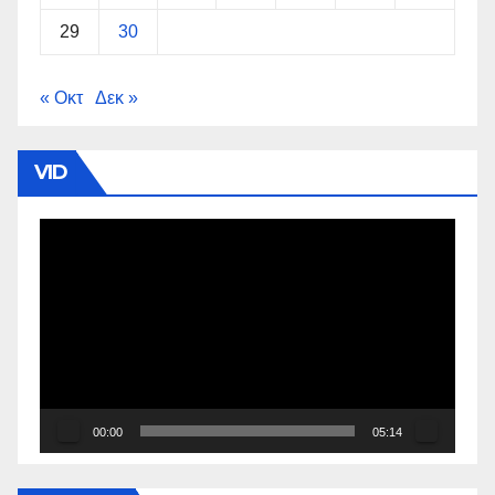
29
30
« Οκτ
Δεκ »
VID
Πρόγραμμα
Αναπαραγωγής
Βίντεο
00:00
05:14