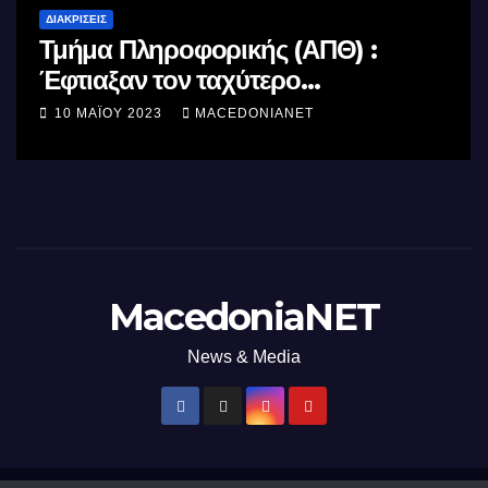
ΔΙΑΚΡΊΣΕΙΣ
Τμήμα Πληροφορικής (ΑΠΘ) :
Έφτιαξαν τον ταχύτερο
επεξεργαστή AI στον κόσμο με τη
10 ΜΑΪ́ΟΥ 2023
MACEDONIANET
χρήση φωτός
MacedoniaNET
News & Media