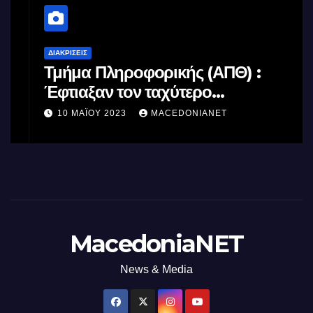
ΔΙΑΚΡΊΣΕΙΣ
Τμήμα Πληροφορικής (ΑΠΘ) :
Έφτιαξαν τον ταχύτερο
επεξεργαστή AI στον κόσμο με τη
10 ΜΑΪ́ΟΥ 2023
MACEDONIANET
χρήση φωτός
MacedoniaNET
News & Media