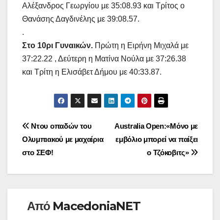
Αλέξανδρος Γεωργίου με 35:08.93 και Τρίτος ο
Θανάσης Δαγδινέλης με 39:08.57.
.
Στο 10ρι Γυναικών.
Πρώτη η Ειρήνη Μιχαλά με
37:22.22 , Δεύτερη η Ματίνα Νούλα με 37:26.38
και Τρίτη η Ελισάβετ Δήμου με 40:33.87.
Πλοήγηση
Ντου οπαδών του
Australia Open:«Μόνο με
Ολυμπιακού με μαχαίρια
εμβόλιο μπορεί να παίξει
άρθρων
στο ΣΕΦ!
ο Τζόκοβιτς»
Από
MacedoniaNET