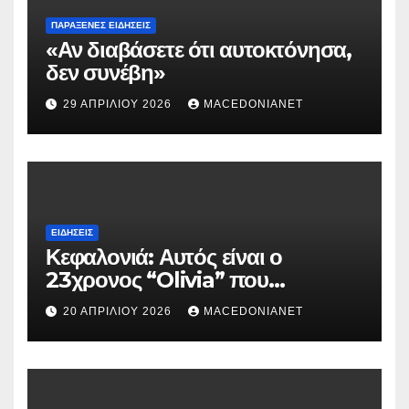
ΠΑΡΆΞΕΝΕΣ ΕΙΔΉΣΕΙΣ
«Αν διαβάσετε ότι αυτοκτόνησα,
δεν συνέβη»
29 ΑΠΡΙΛΊΟΥ 2026
MACEDONIANET
ΕΙΔΉΣΕΙΣ
Κεφαλονιά: Αυτός είναι ο
23χρονος “Olivia” που
κατηγορείται για τον θάνατο της
20 ΑΠΡΙΛΊΟΥ 2026
MACEDONIANET
Μυρτούς