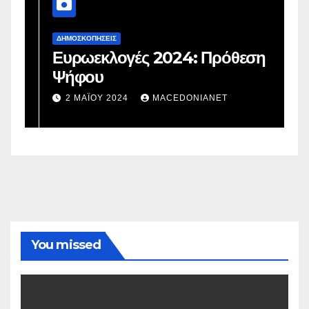
ΔΗΜΟΣΚΟΠΉΣΕΙΣ
Δ
Ευρωεκλογές 2024: Πρόθεση
Γ
Ψήφου
σ
σ
2 ΜΑΪ́ΟΥ 2024
MACEDONIANET
You missed