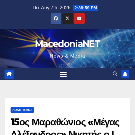
Μετάβαση
Πα. Αυγ 7th, 2026
2:39:00 PM
στο
περιεχόμενο
MacedoniaNET
News & Media
ΑΘΛΗΤΙΣΜΌΣ
15ος Μαραθώνιος «Μέγας
Αλέξανδρος»,Νικητής ο Ι.