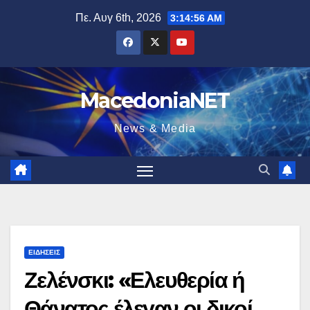
Μετάβαση
Πε. Αυγ 6th, 2026
3:14:57 AM
στο
περιεχόμενο
MacedoniaNET
News & Media
ΕΙΔΉΣΕΙΣ
Ζελένσκι: «Ελευθερία ή
Θάνατος έλεγαν οι δικοί