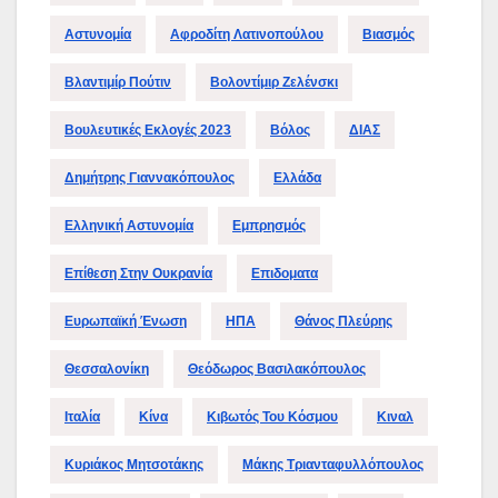
Αστυνομία
Αφροδίτη Λατινοπούλου
Βιασμός
Βλαντιμίρ Πούτιν
Βολοντίμιρ Ζελένσκι
Βουλευτικές Εκλογές 2023
Βόλος
ΔΙΑΣ
Δημήτρης Γιαννακόπουλος
Ελλάδα
Ελληνική Αστυνομία
Εμπρησμός
Επίθεση Στην Ουκρανία
Επιδοματα
Ευρωπαϊκή Ένωση
ΗΠΑ
Θάνος Πλεύρης
Θεσσαλονίκη
Θεόδωρος Βασιλακόπουλος
Ιταλία
Κίνα
Κιβωτός Του Κόσμου
Κιναλ
Κυριάκος Μητσοτάκης
Μάκης Τριανταφυλλόπουλος