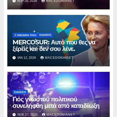
ΑΠΡ 20, 2026
MACEDONIANET
Μυρτούς
ΕΙΔΉΣΕΙΣ
ΑΝΟΔΙΚΉ ΤΆΣΗ
MERCOSUR: Αυτό που θες να
ξέρεις και δεν σου λένε.
ΙΑΝ 12, 2026
MACEDONIANET
ΕΙΔΉΣΕΙΣ
Γιός γνωστού πολιτικού
συνελήφθη μετά από καταδίωξη
ΝΟΈ 27, 2025
MACEDONIANET