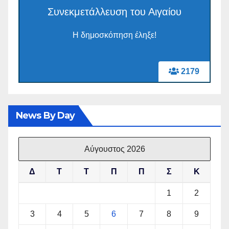
Συνεκμετάλλευση του Αιγαίου
Η δημοσκόπηση έληξε!
2179
News By Day
Αύγουστος 2026
Δ
Τ
Τ
Π
Π
Σ
Κ
1
2
3
4
5
6
7
8
9