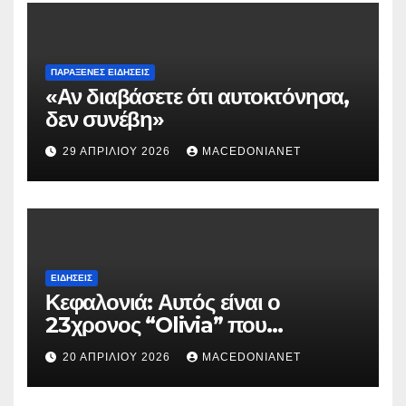
ΠΑΡΆΞΕΝΕΣ ΕΙΔΉΣΕΙΣ
«Αν διαβάσετε ότι αυτοκτόνησα,
δεν συνέβη»
29 ΑΠΡΙΛΊΟΥ 2026
MACEDONIANET
ΕΙΔΉΣΕΙΣ
Κεφαλονιά: Αυτός είναι ο
23χρονος “Olivia” που
κατηγορείται για τον θάνατο της
20 ΑΠΡΙΛΊΟΥ 2026
MACEDONIANET
Μυρτούς