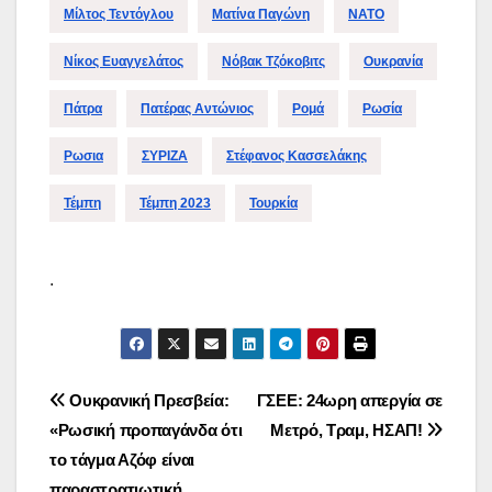
Μίλτος Τεντόγλου
Ματίνα Παγώνη
ΝΑΤΟ
Νίκος Ευαγγελάτος
Νόβακ Τζόκοβιτς
Ουκρανία
Πάτρα
Πατέρας Αντώνιος
Ρομά
Ρωσία
Ρωσια
ΣΥΡΙΖΑ
Στέφανος Κασσελάκης
Τέμπη
Τέμπη 2023
Τουρκία
.
Πλοήγηση
Ουκρανική Πρεσβεία:
ΓΣΕΕ: 24ωρη απεργία σε
«Ρωσική προπαγάνδα ότι
Μετρό, Τραμ, ΗΣΑΠ!
άρθρων
το τάγμα Αζόφ είναι
παραστρατιωτική