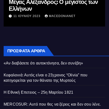
ς των
Σαν σήμερα θυσιάζονται οι πρώτ
της αγχόνης Καραολής και
Δημητρίου αγωνιστές του
10 ΜΑΪ́ΟΥ 2023
MACEDONIANET
Κυπριακού Αγώνα
ΠΡΌΣΦΑΤΑ ΆΡΘΡΑ
«Αν διαβάσετε ότι αυτοκτόνησα, δεν συνέβη»
Κεφαλονιά: Αυτός είναι ο 23χρονος “Olivia” που
κατηγορείται για τον θάνατο της Μυρτούς
Η Εθνική Επετειος – 25η Μαρτίου 1821
MERCOSUR: Αυτό που θες να ξέρεις και δεν σου λένε.