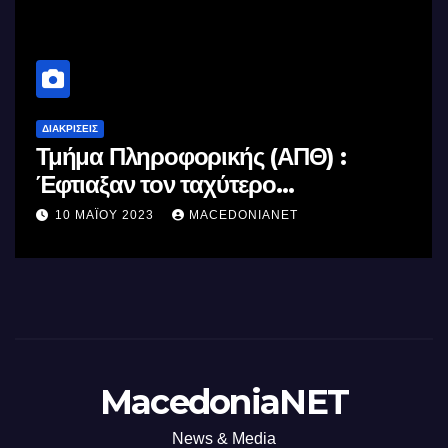
ΔΙΑΚΡΊΣΕΙΣ
 :
Κορακάκη: Στην Κορυφή του
Κόσμου
 με τη
8 ΔΕΚΕΜΒΡΊΟΥ 2022
MACEDONIANET
MacedoniaNET
News & Media