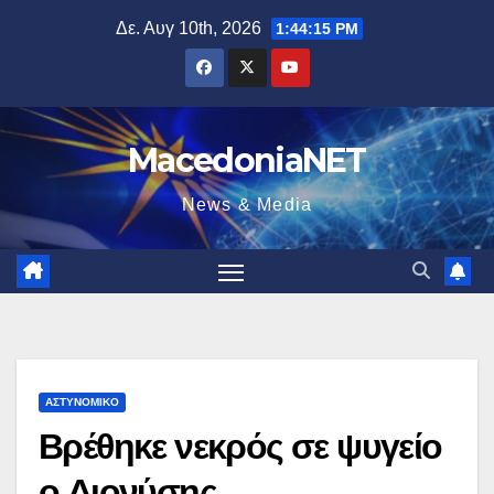
Μετάβαση
Δε. Αυγ 10th, 2026
1:44:16 PM
στο
περιεχόμενο
MacedoniaNET
News & Media
ΑΣΤΥΝΟΜΙΚΌ
Βρέθηκε νεκρός σε ψυγείο
ο Διονύσης