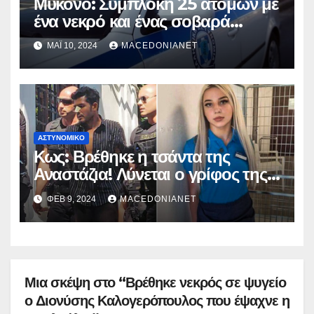
Μύκονο: Συμπλοκή 25 ατόμων με
ένα νεκρό και ένας σοβαρά
τραυματία
ΜΆΙ 10, 2024
MACEDONIANET
ΑΣΤΥΝΟΜΙΚΌ
Κως: Βρέθηκε η τσάντα της
Αναστάζια! Λύνεται ο γρίφος της
δολοφονίας
ΦΕΒ 9, 2024
MACEDONIANET
Μια σκέψη στο “Βρέθηκε νεκρός σε ψυγείο
ο Διονύσης Καλογερόπουλος που έψαχνε η