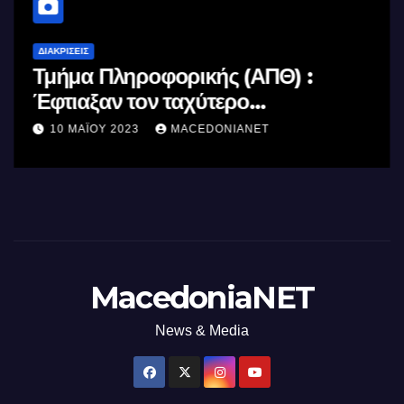
ΔΙΑΚΡΊΣΕΙΣ
Τμήμα Πληροφορικής (ΑΠΘ) :
Έφτιαξαν τον ταχύτερο
επεξεργαστή AI στον κόσμο με τη
10 ΜΑΪ́ΟΥ 2023
MACEDONIANET
χρήση φωτός
MacedoniaNET
News & Media