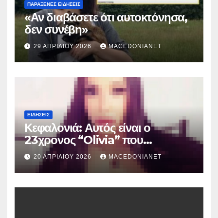
ΠΑΡΆΞΕΝΕΣ ΕΙΔΉΣΕΙΣ
«Αν διαβάσετε ότι αυτοκτόνησα,
δεν συνέβη»
29 ΑΠΡΙΛΊΟΥ 2026
MACEDONIANET
ΕΙΔΉΣΕΙΣ
Κεφαλονιά: Αυτός είναι ο
23χρονος “Olivia” που
κατηγορείται για τον θάνατο της
20 ΑΠΡΙΛΊΟΥ 2026
MACEDONIANET
Μυρτούς