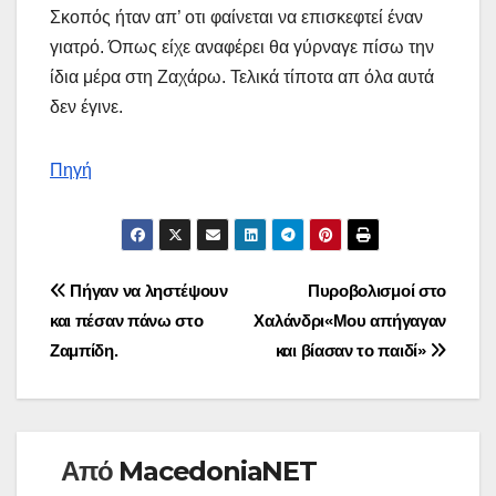
Σκοπός ήταν απ’ οτι φαίνεται να επισκεφτεί έναν
γιατρό. Όπως είχε αναφέρει θα γύρναγε πίσω την
ίδια μέρα στη Ζαχάρω. Τελικά τίποτα απ όλα αυτά
δεν έγινε.
Πηγή
Πλοήγηση
Πήγαν να ληστέψουν
Πυροβολισμοί στο
και πέσαν πάνω στο
Χαλάνδρι«Μου απήγαγαν
άρθρων
Ζαμπίδη.
και βίασαν το παιδί»
Από
MacedoniaNET