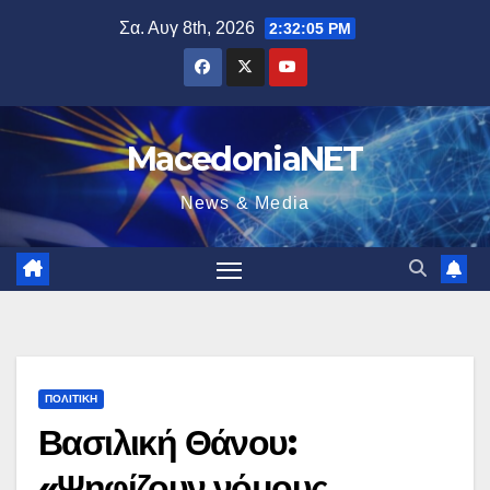
Μετάβαση
Σα. Αυγ 8th, 2026
2:32:06 PM
στο
περιεχόμενο
MacedoniaNET
News & Media
ΠΟΛΙΤΙΚΉ
Βασιλική Θάνου:
«Ψηφίζουν νόμους