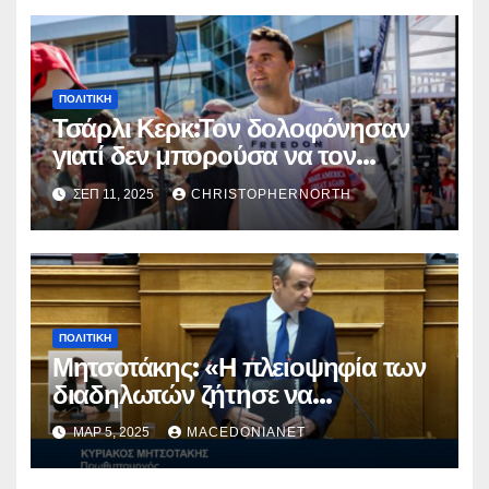
ΠΟΛΙΤΙΚΉ
Τσάρλι Κερκ:Τον δολοφόνησαν
γιατί δεν μπορούσα να τον
φιμώσουν.
ΣΕΠ 11, 2025
CHRISTOPHERNORTH
ΠΟΛΙΤΙΚΉ
Μητσοτάκης: «Η πλειοψηφία των
διαδηλωτών ζήτησε να
παραμείνω»
ΜΑΡ 5, 2025
MACEDONIANET