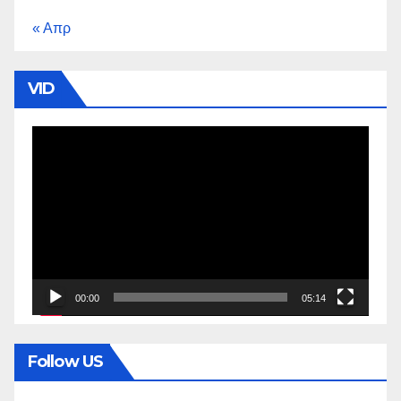
« Απρ
VID
Πρόγραμμα
Αναπαραγωγής
Βίντεο
00:00
05:14
Follow US