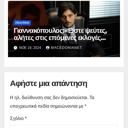
ΠΟΛΙΤΙΚΉ
Γιαννακόπουλος:«Ειστε ψεύτες,
αλήτες στις επόμενες εκλογές
Εμένα θα έχετε απέναντι»
ΝΟΈ 19, 2024
MACEDONIANET
Αφήστε μια απάντηση
Η ηλ. διεύθυνση σας δεν δημοσιεύεται.
Τα
υποχρεωτικά πεδία σημειώνονται με
*
Σχόλιο
*