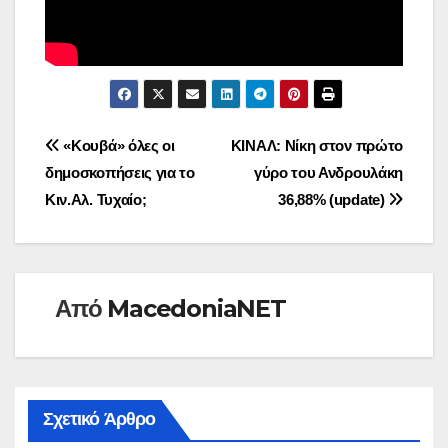
Πλοήγηση
«Κουβά» όλες οι
ΚΙΝΑΛ: Νίκη στον πρώτο
δημοσκοπήσεις για το
γύρο του Ανδρουλάκη
άρθρων
Κιν.Αλ. Τυχαίο;
36,88% (update)
Από
MacedoniaNET
Σχετικό Άρθρο