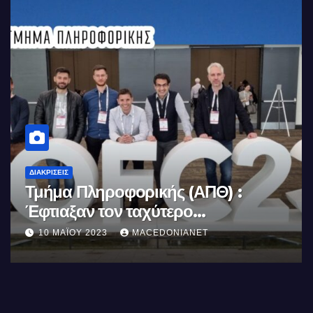
ΔΙΑΚΡΊΣΕΙΣ
Κορακάκη: Στην Κορυφή του
Κόσμου
τη
8 ΔΕΚΕΜΒΡΊΟΥ 2022
MACEDONIANET