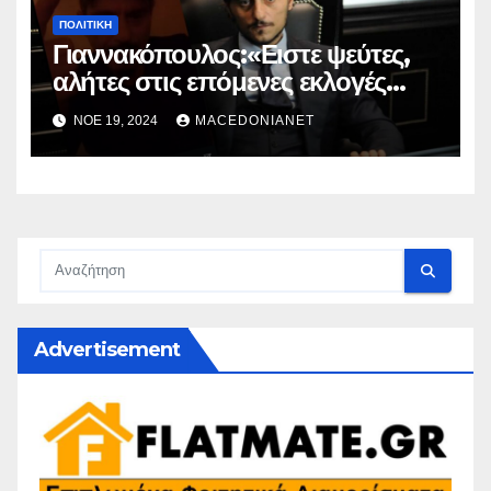
ΠΟΛΙΤΙΚΉ
Γιαννακόπουλος:«Ειστε ψεύτες,
αλήτες στις επόμενες εκλογές
Εμένα θα έχετε απέναντι»
ΝΟΈ 19, 2024
MACEDONIANET
Advertisement