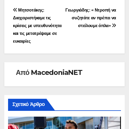
Πλοήγηση
Μητσοτάκης:
Γεωργιάδης: « Ντροπή να
Διαχειριστήκαμε τις
συζητάτε αν πρέπει να
άρθρων
κρίσεις με υπευθυνότητα
στείλουμε όπλα»
και τις μετατρέψαμε σε
ευκαιρίες
Από
MacedoniaNET
Σχετικό Άρθρο