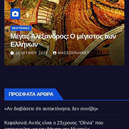
ΒΙΟΓΡΑΦΊΕΣ
των
Σαν σήμερα θυσιάζονται οι πρώτοι
της αγχόνης Καραολής και
Δημητρίου αγωνιστές του
10 ΜΑΪ́ΟΥ 2023
MACEDONIANET
Κυπριακού Αγώνα
ΠΡΌΣΦΑΤΑ ΆΡΘΡΑ
«Αν διαβάσετε ότι αυτοκτόνησα, δεν συνέβη»
Κεφαλονιά: Αυτός είναι ο 23χρονος “Olivia” που