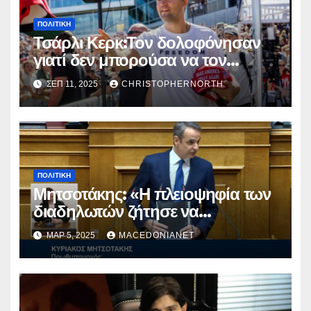
ΠΟΛΙΤΙΚΉ
Τσάρλι Κερκ:Τον δολοφόνησαν
γιατί δεν μπορούσα να τον
φιμώσουν.
ΣΕΠ 11, 2025
CHRISTOPHERNORTH
ΠΟΛΙΤΙΚΉ
Μητσοτάκης: «Η πλειοψηφία των
διαδηλωτών ζήτησε να
παραμείνω»
ΜΑΡ 5, 2025
MACEDONIANET