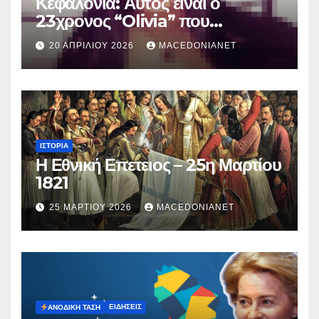
Κεφαλονιά: Αυτός είναι ο
23χρονος “Olivia” που
κατηγορείται για τον θάνατο της
20 ΑΠΡΙΛΊΟΥ 2026
MACEDONIANET
Μυρτούς
ΙΣΤΟΡΊΑ
Η Εθνική Επετειος – 25η Μαρτίου
1821
25 ΜΑΡΤΊΟΥ 2026
MACEDONIANET
ΕΙΔΉΣΕΙΣ
ΑΝΟΔΙΚΉ ΤΆΣΗ