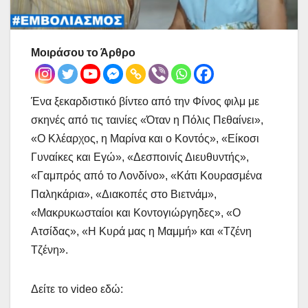
Μοιράσου το Άρθρο
Ένα ξεκαρδιστικό βίντεο από την Φίνος φιλμ με
σκηνές από τις ταινίες «Όταν η Πόλις Πεθαίνει»,
«Ο Κλέαρχος, η Μαρίνα και ο Κοντός», «Είκοσι
Γυναίκες και Εγώ», «Δεσποινίς Διευθυντής»,
«Γαμπρός από το Λονδίνο», «Κάτι Κουρασμένα
Παληκάρια», «Διακοπές στο Βιετνάμ»,
«Μακρυκωσταίοι και Κοντογιώργηδες», «Ο
Ατσίδας», «Η Κυρά μας η Μαμμή» και «Τζένη
Τζένη».
Δείτε το video εδώ: