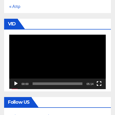
« Απρ
VID
Πρόγραμμα
Αναπαραγωγής
Βίντεο
00:00
05:14
Follow US