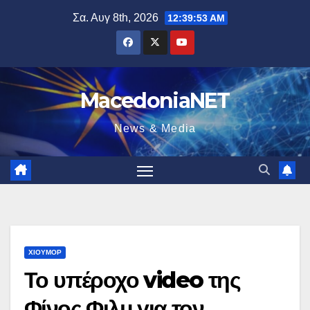
Μετάβαση
Σα. Αυγ 8th, 2026
12:39:54 AM
στο
περιεχόμενο
MacedoniaNET
News & Media
ΧΙΟΎΜΟΡ
Το υπέροχο video της
Φίνος Φιλμ για τον