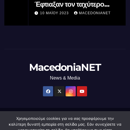
Έφτιαξαν τον ταχύτερο
επεξεργαστή AI στον κόσμο με τη
10 ΜΑΪ́ΟΥ 2023
MACEDONIANET
χρήση φωτός
MacedoniaNET
News & Media
Χρησιμοποιούμε cookies για να σας προσφέρουμε την
Δημιουργήθηκε από το digital2000 με την Υποστήριξη του WordPress
|
καλύτερη δυνατή εμπειρία στη σελίδα μας. Εάν συνεχίσετε να
Θέμα: Newsup από
Themeansar
.