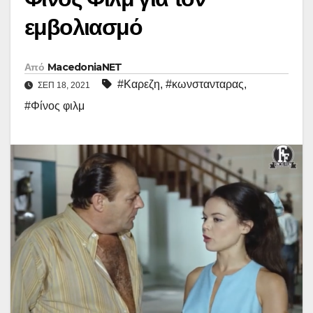
εμβολιασμό
Από
MacedoniaNET
#Καρεζη
,
#κωνστανταρας
,
ΣΕΠ 18, 2021
#Φίνος φιλμ