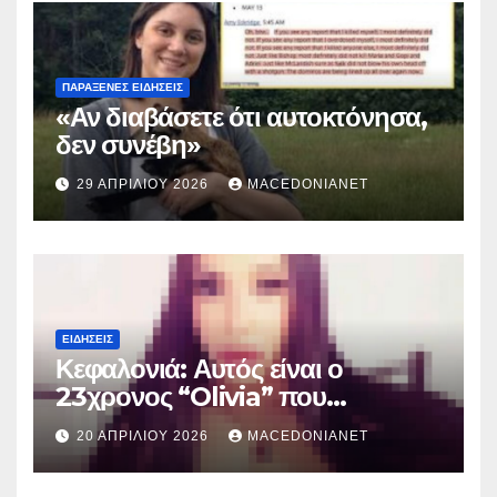
ΠΑΡΆΞΕΝΕΣ ΕΙΔΉΣΕΙΣ
«Αν διαβάσετε ότι αυτοκτόνησα,
δεν συνέβη»
29 ΑΠΡΙΛΊΟΥ 2026
MACEDONIANET
ΕΙΔΉΣΕΙΣ
Κεφαλονιά: Αυτός είναι ο
23χρονος “Olivia” που
κατηγορείται για τον θάνατο της
20 ΑΠΡΙΛΊΟΥ 2026
MACEDONIANET
Μυρτούς