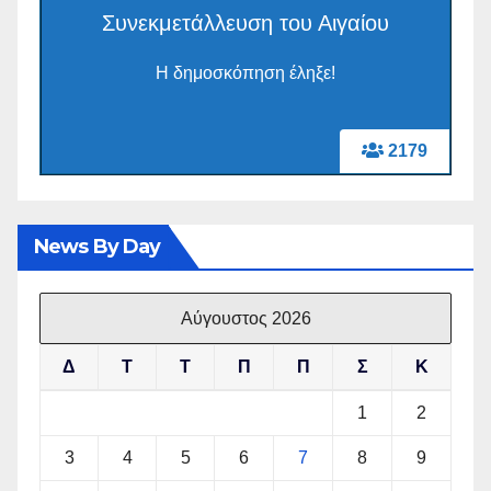
Συνεκμετάλλευση του Αιγαίου
Η δημοσκόπηση έληξε!
2179
News By Day
Αύγουστος 2026
Δ
Τ
Τ
Π
Π
Σ
Κ
1
2
3
4
5
6
7
8
9