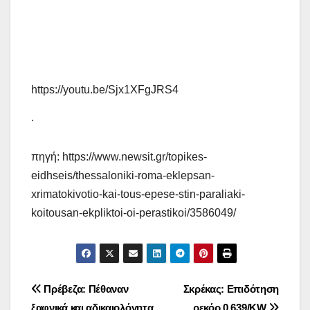
https://youtu.be/Sjx1XFgJRS4
.
πηγή: https://www.newsit.gr/topikes-
eidhseis/thessaloniki-roma-eklepsan-
xrimatokivotio-kai-tous-epese-stin-paraliaki-
koitousan-ekpliktoi-oi-perastikoi/3586049/
Πλοήγηση
Πρέβεζα: Πέθαναν
Σκρέκας: Επιδότηση
ξαφνικά και αδικαιολόγητα
ρεκόρ 0,639/KW