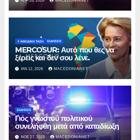
ΑΠΡ 20, 2026
MACEDONIANET
Μυρτούς
ΕΙΔΉΣΕΙΣ
ΑΝΟΔΙΚΉ ΤΆΣΗ
MERCOSUR: Αυτό που θες να
ξέρεις και δεν σου λένε.
ΙΑΝ 12, 2026
MACEDONIANET
ΕΙΔΉΣΕΙΣ
Γιός γνωστού πολιτικού
συνελήφθη μετά από καταδίωξη
ΝΟΈ 27, 2025
MACEDONIANET