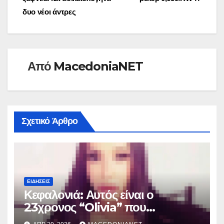
άρθρων
δυο νέοι άντρες
Από
MacedoniaNET
Σχετικό Άρθρο
ΕΙΔΉΣΕΙΣ
Κεφαλονιά: Αυτός είναι ο
23χρονος “Olivia” που
κατηγορείται για τον θάνατο της