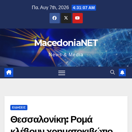
Μετάβαση
Πα. Αυγ 7th, 2026
4:31:08 AM
στο
περιεχόμενο
MacedoniaNET
News & Media
ΕΙΔΉΣΕΙΣ
Θεσσαλονίκη: Ρομά
κλέβουν χρηματοκιβώτιο