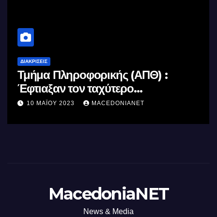
ΔΙΑΚΡΊΣΕΙΣ
Τμήμα Πληροφορικής (ΑΠΘ) :
Έφτιαξαν τον ταχύτερο
επεξεργαστή AI στον κόσμο με τη
10 ΜΑΪ́ΟΥ 2023
MACEDONIANET
χρήση φωτός
MacedoniaNET
News & Media