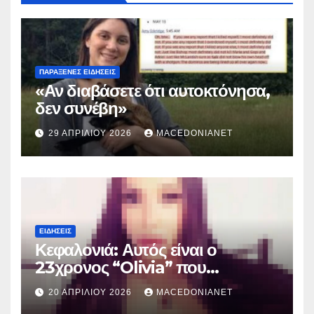
ΠΑΡΆΞΕΝΕΣ ΕΙΔΉΣΕΙΣ
«Αν διαβάσετε ότι αυτοκτόνησα,
δεν συνέβη»
29 ΑΠΡΙΛΊΟΥ 2026
MACEDONIANET
ΕΙΔΉΣΕΙΣ
Κεφαλονιά: Αυτός είναι ο
23χρονος “Olivia” που
κατηγορείται για τον θάνατο της
20 ΑΠΡΙΛΊΟΥ 2026
MACEDONIANET
Μυρτούς