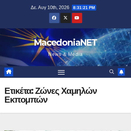
Μετάβαση
Δε. Αυγ 10th, 2026
8:31:22 PM
στο
περιεχόμενο
MacedoniaNET
News & Media
Ετικέτα:
Ζώνες Χαμηλών
Εκπομπών