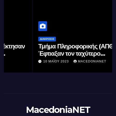
ΔΙΑΚΡΊΣΕΙΣ
Τμήμα Πληροφορικής (ΑΠΘ) :
Έφτιαξαν τον ταχύτερο
επεξεργαστή AI στον κόσμο με τη
10 ΜΑΪ́ΟΥ 2023
MACEDONIANET
χρήση φωτός
MacedoniaNET