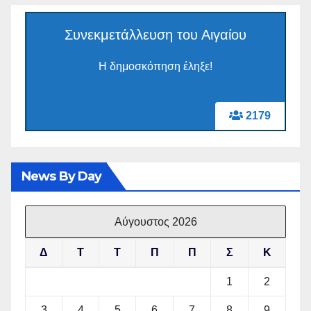
Συνεκμετάλλευση του Αιγαίου
Η δημοσκόπηση έληξε!
2179
News By Day
Αύγουστος 2026
Δ
Τ
Τ
Π
Π
Σ
Κ
1
2
3
4
5
6
7
8
9