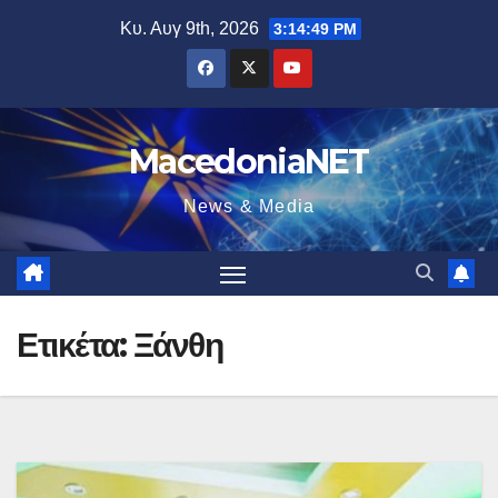
Μετάβαση
Κυ. Αυγ 9th, 2026
3:14:49 PM
στο
περιεχόμενο
MacedoniaNET
News & Media
Ετικέτα:
Ξάνθη