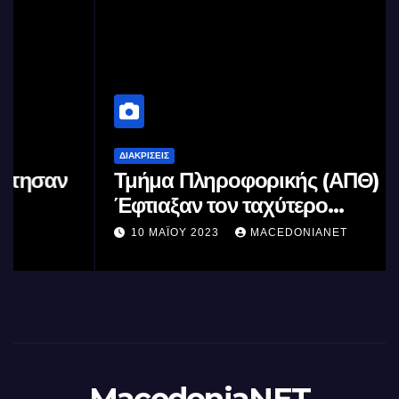
ΔΙΑΚΡΊΣΕΙΣ
Τμήμα Πληροφορικής (ΑΠΘ) :
Έφτιαξαν τον ταχύτερο
επεξεργαστή AI στον κόσμο με τη
10 ΜΑΪ́ΟΥ 2023
MACEDONIANET
χρήση φωτός