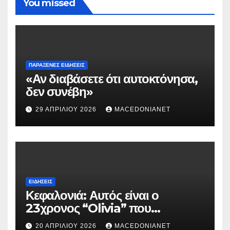
You missed
ΠΑΡΆΞΕΝΕΣ ΕΙΔΉΣΕΙΣ
«Αν διαβάσετε ότι αυτοκτόνησα,
δεν συνέβη»
29 ΑΠΡΙΛΊΟΥ 2026
MACEDONIANET
ΕΙΔΉΣΕΙΣ
Κεφαλονιά: Αυτός είναι ο
23χρονος “Olivia” που
κατηγορείται για τον θάνατο της
20 ΑΠΡΙΛΊΟΥ 2026
MACEDONIANET