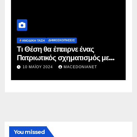
ΔΗΜΟΣΚΟΠΉΣΕΙΣ
Ευρωεκλογές 2024: Πρόθεση
ε
Ψήφου
2 ΜΑΪ́ΟΥ 2024
MACEDONIANET
You missed