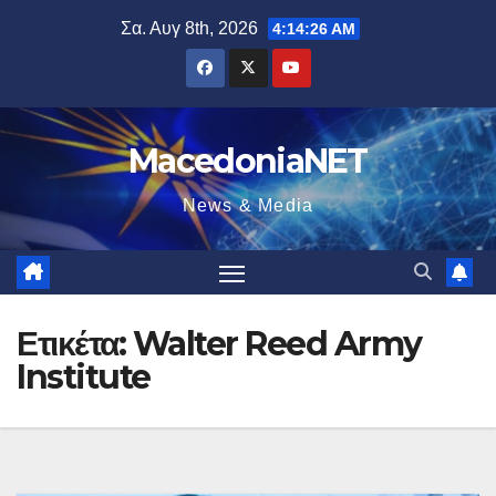
Μετάβαση
Σα. Αυγ 8th, 2026
4:14:27 AM
στο
περιεχόμενο
MacedoniaNET
News & Media
Ετικέτα:
Walter Reed Army
Institute