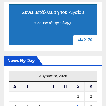
Συνεκμετάλλευση του Αιγαίου
Η δημοσκόπηση έληξε!
2179
News By Day
Αύγουστος 2026
Δ
Τ
Τ
Π
Π
Σ
Κ
1
2