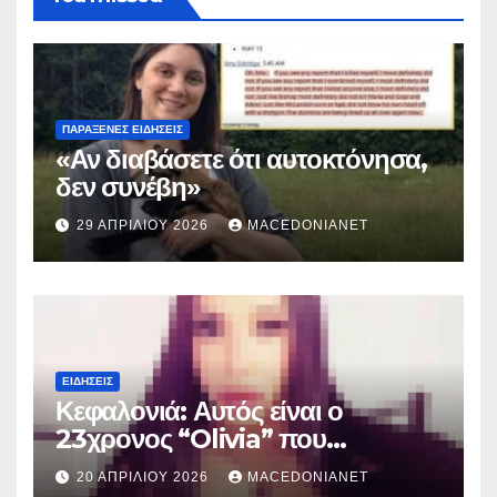
ΠΑΡΆΞΕΝΕΣ ΕΙΔΉΣΕΙΣ
«Αν διαβάσετε ότι αυτοκτόνησα,
δεν συνέβη»
29 ΑΠΡΙΛΊΟΥ 2026
MACEDONIANET
ΕΙΔΉΣΕΙΣ
Κεφαλονιά: Αυτός είναι ο
23χρονος “Olivia” που
κατηγορείται για τον θάνατο της
20 ΑΠΡΙΛΊΟΥ 2026
MACEDONIANET
Μυρτούς