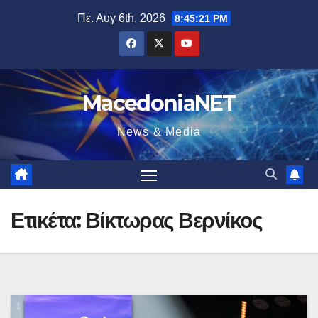
Μετάβαση
Πε. Αυγ 6th, 2026
8:45:22 PM
στο
περιεχόμενο
MacedoniaNET
News & Media
Ετικέτα:
Βίκτωρας Βερνίκος