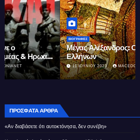
ΒΙΟΓΡΑΦΊΕΣ
Μέγας Αλέξανδρος: Ο μέγιστος των
Ελλήνων
11 ΙΟΥΝΊΟΥ 2023
MACEDONIANET
ΠΡΌΣΦΑΤΑ ΆΡΘΡΑ
«Αν διαβάσετε ότι αυτοκτόνησα, δεν συνέβη»