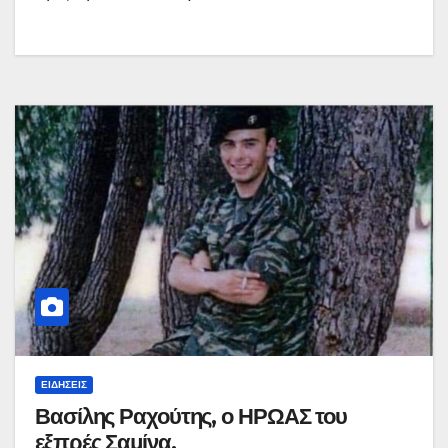
ΕΙΔΉΣΕΙΣ
Βασίλης Ραχούτης, ο ΗΡΩΑΣ του
εξπρές Σαμίνα.