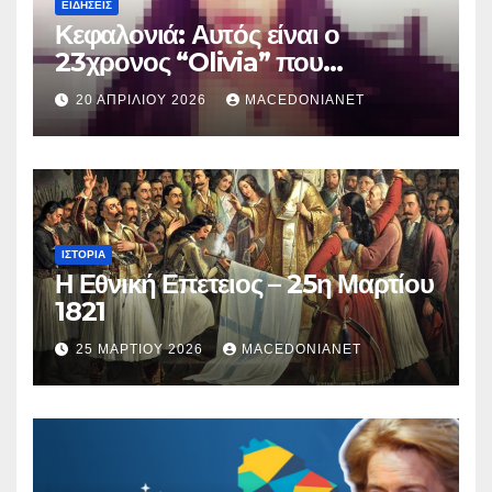
ΕΙΔΉΣΕΙΣ
Κεφαλονιά: Αυτός είναι ο
23χρονος “Olivia” που
κατηγορείται για τον θάνατο της
20 ΑΠΡΙΛΊΟΥ 2026
MACEDONIANET
Μυρτούς
ΙΣΤΟΡΊΑ
Η Εθνική Επετειος – 25η Μαρτίου
1821
25 ΜΑΡΤΊΟΥ 2026
MACEDONIANET