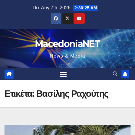
Μετάβαση
Πα. Αυγ 7th, 2026
2:30:26 AM
στο
περιεχόμενο
MacedoniaNET
News & Media
Ετικέτα:
Βασίλης Ραχούτης