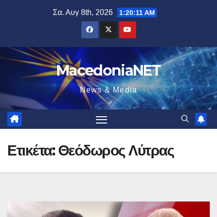
Μετάβαση
Σα. Αυγ 8th, 2026
1:20:12 AM
στο
περιεχόμενο
MacedoniaNET
News & Media
Ετικέτα:
Θεόδωρος Λύτρας