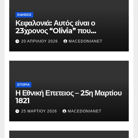
ΕΙΔΉΣΕΙΣ
Κεφαλονιά: Αυτός είναι ο
23χρονος “Olivia” που
κατηγορείται για τον θάνατο της
20 ΑΠΡΙΛΊΟΥ 2026
MACEDONIANET
Μυρτούς
ΙΣΤΟΡΊΑ
Η Εθνική Επετειος – 25η Μαρτίου
1821
25 ΜΑΡΤΊΟΥ 2026
MACEDONIANET