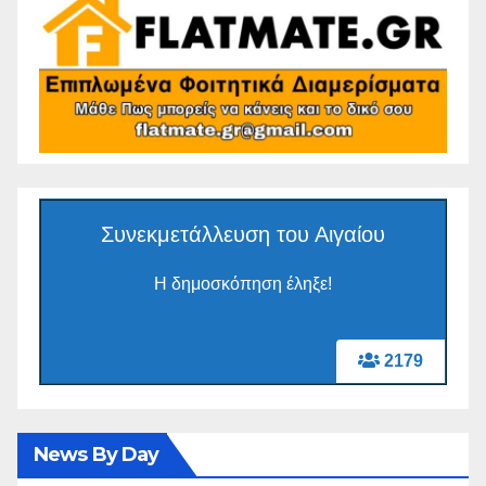
Συνεκμετάλλευση του Αιγαίου
Η δημοσκόπηση έληξε!
2179
News By Day