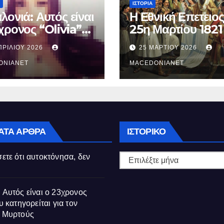
ΙΣΤΟΡΊΑ
λονιά: Αυτός είναι
Η Εθνική Επετειος
χρονος “Olivia”
25η Μαρτίου 1821
κατηγορείται για
ΠΡΙΛΊΟΥ 2026
25 ΜΑΡΤΊΟΥ 2026
θάνατο της
ούς
ONIANET
MACEDONIANET
Ιστορικό
ΑΤΑ ΆΡΘΡΑ
ΙΣΤΟΡΙΚΌ
ετε ότι αυτοκτόνησα, δεν
 Αυτός είναι ο 23χρονος
υ κατηγορείται για τον
ς Μυρτούς