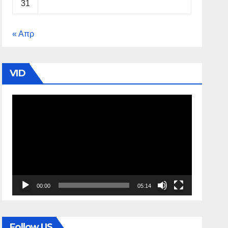
31
« Απρ
VID
Πρόγραμμα
Αναπαραγωγής
Βίντεο
00:00
05:14
Follow US