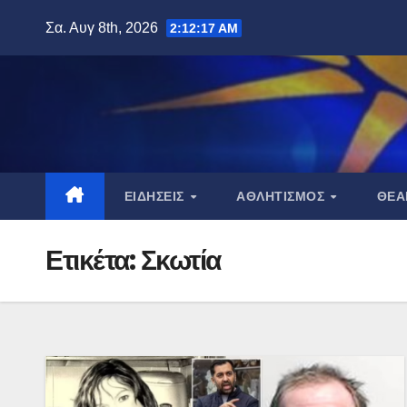
Μετάβαση
Σα. Αυγ 8th, 2026
2:12:18 AM
στο
περιεχόμενο
ΕΙΔΉΣΕΙΣ
ΑΘΛΗΤΙΣΜΌΣ
ΘΈ
Ετικέτα:
Σκωτία