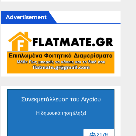
Advertisement
Συνεκμετάλλευση του Αιγαίου
Η δημοσκόπηση έληξε!
2179