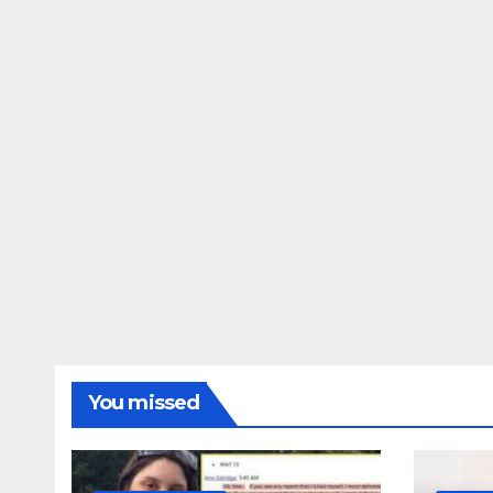
ΔΗΜΟΣΚΟΠΉΣΕΙΣ
Ποιοι είναι πί
τις Φωτίες;
14 ΑΥΓΟΎΣΤΟΥ 2024
MAC
You missed