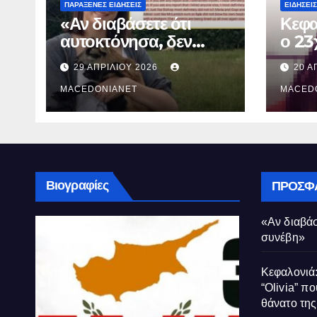
ΠΑΡΆΞΕΝΕΣ ΕΙΔΉΣΕΙΣ
ΕΙΔΉΣΕΙΣ
«Αν διαβάσετε ότι
Κεφα
αυτοκτόνησα, δεν
ο 23
συνέβη»
που 
29 ΑΠΡΙΛΊΟΥ 2026
20 Α
τον 
MACEDONIANET
Μυρτ
MACED
Βιογραφίες
ΠΡΌΣΦ
«Αν διαβάσ
συνέβη»
Κεφαλονιά:
“Olivia” πο
θάνατο τη