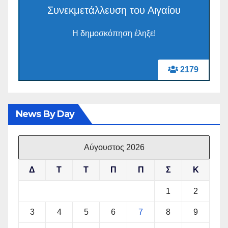
Συνεκμετάλλευση του Αιγαίου
Η δημοσκόπηση έληξε!
2179
News By Day
Αύγουστος 2026
Δ
Τ
Τ
Π
Π
Σ
Κ
1
2
3
4
5
6
7
8
9