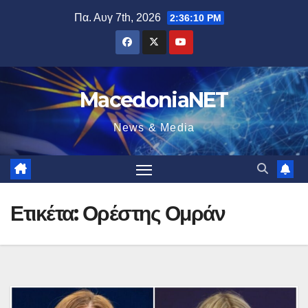
Μετάβαση
Πα. Αυγ 7th, 2026
2:36:11 PM
στο
περιεχόμενο
MacedoniaNET
News & Media
Ετικέτα:
Ορέστης Ομράν