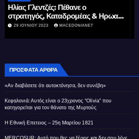
Μέγας Αλέξανδρος: Ο μέγιστος των
Ελλήνων
11 ΙΟΥΝΊΟΥ 2023
MACEDONIANET
ΠΡΌΣΦΑΤΑ ΆΡΘΡΑ
«Αν διαβάσετε ότι αυτοκτόνησα, δεν συνέβη»
Κεφαλονιά: Αυτός είναι ο 23χρονος “Olivia” που
κατηγορείται για τον θάνατο της Μυρτούς
Η Εθνική Επετειος – 25η Μαρτίου 1821
MERCOSUR: Αυτό που θες να ξέρεις και δεν σου λένε.