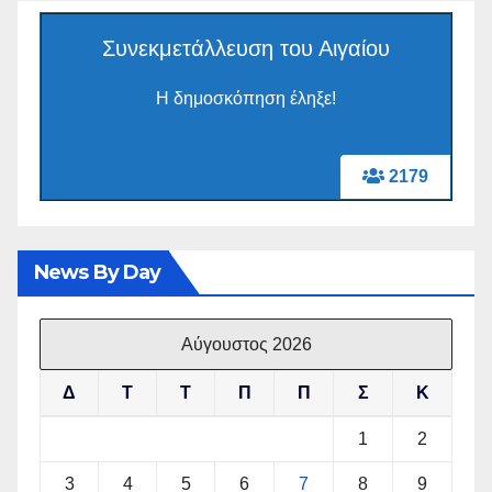
Συνεκμετάλλευση του Αιγαίου
Η δημοσκόπηση έληξε!
2179
News By Day
Αύγουστος 2026
Δ
Τ
Τ
Π
Π
Σ
Κ
1
2
3
4
5
6
7
8
9