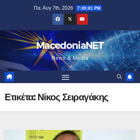
Μετάβαση
Πα. Αυγ 7th, 2026
7:45:02 PM
στο
περιεχόμενο
MacedoniaNET
News & Media
Ετικέτα:
Νίκος Σειραγάκης