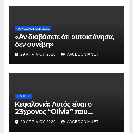
ΠΑΡΆΞΕΝΕΣ ΕΙΔΉΣΕΙΣ
«Αν διαβάσετε ότι αυτοκτόνησα,
δεν συνέβη»
29 ΑΠΡΙΛΊΟΥ 2026
MACEDONIANET
ΕΙΔΉΣΕΙΣ
Κεφαλονιά: Αυτός είναι ο
23χρονος “Olivia” που
κατηγορείται για τον θάνατο της
20 ΑΠΡΙΛΊΟΥ 2026
MACEDONIANET
Μυρτούς