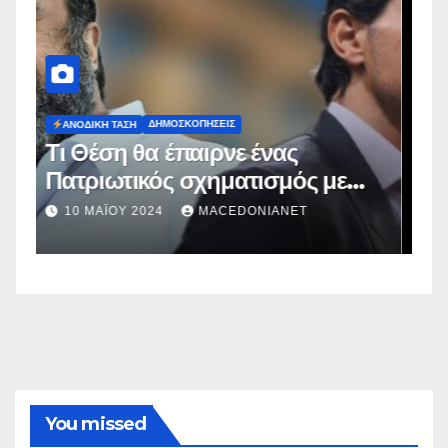
ΔΗΜΟΣΚΟΠΉΣΕΙΣ
Ευρωεκλογές 2024: Πρόθεση
Ψήφου
2 ΜΑΪ́ΟΥ 2024
MACEDONIANET
You missed