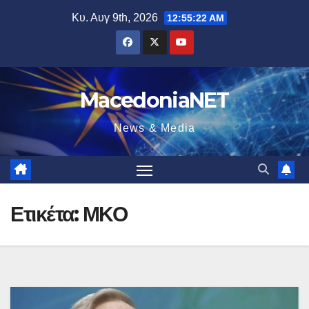
Μετάβαση
Κυ. Αυγ 9th, 2026
12:55:23 AM
στο
περιεχόμενο
MacedoniaNET
News & Media
Ετικέτα:
ΜΚΟ