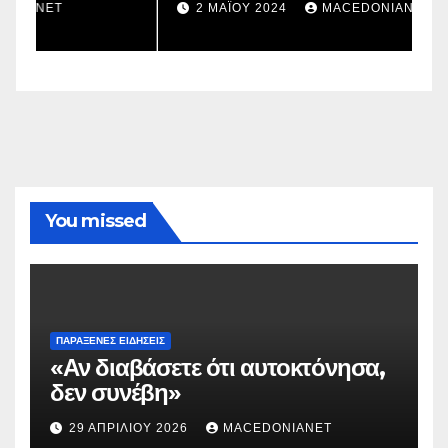
σ
2 ΜΑΪ́ΟΥ 2024
MACEDONIANET
You missed
ΠΑΡΆΞΕΝΕΣ ΕΙΔΉΣΕΙΣ
«Αν διαβάσετε ότι αυτοκτόνησα,
δεν συνέβη»
29 ΑΠΡΙΛΊΟΥ 2026
MACEDONIANET