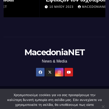
επεξεργαστή AI στον κόσμο με τη
10 ΜΑΪ́ΟΥ 2023
MACEDONIANET
χρήση φωτός
MacedoniaNET
News & Media
Χρησιμοποιούμε cookies για να σας προσφέρουμε την
Δημιουργήθηκε από το digital2000 με την Υποστήριξη του WordPress
|
καλύτερη δυνατή εμπειρία στη σελίδα μας. Εάν συνεχίσετε να
Θέμα: Newsup από
Themeansar
.
χρησιμοποιείτε τη σελίδα, θα υποθέσουμε πως είστε