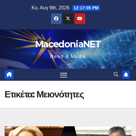
Μετάβαση
Κυ. Αυγ 9th, 2026
12:17:06 PM
στο
περιεχόμενο
MacedoniaNET
News & Media
Ετικέτα:
Μειονότητες