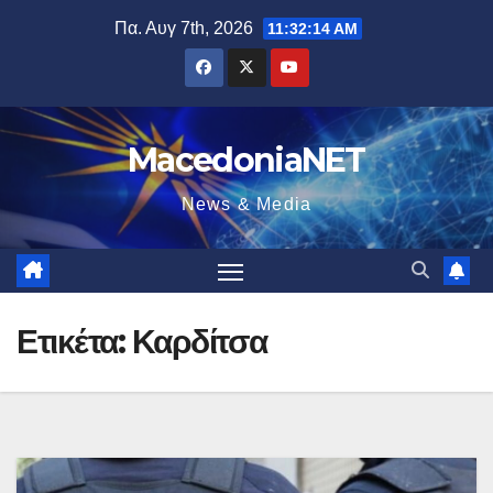
Μετάβαση
Πα. Αυγ 7th, 2026
11:32:15 AM
στο
περιεχόμενο
MacedoniaNET
News & Media
Ετικέτα:
Καρδίτσα