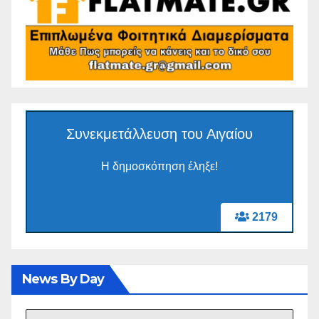
Συνεκμετάλλευση του Αιγαίου
Η δημοσκόπηση έληξε!
2179
News By Day