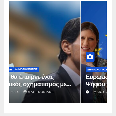
ΔΗΜΟΣΚΟΠΉΣΕΙΣ
Δ
Ευρωεκλογές 2024: Πρόθεση
Γ
Ψήφου
σ
σ
2 ΜΑΪ́ΟΥ 2024
MACEDONIANET