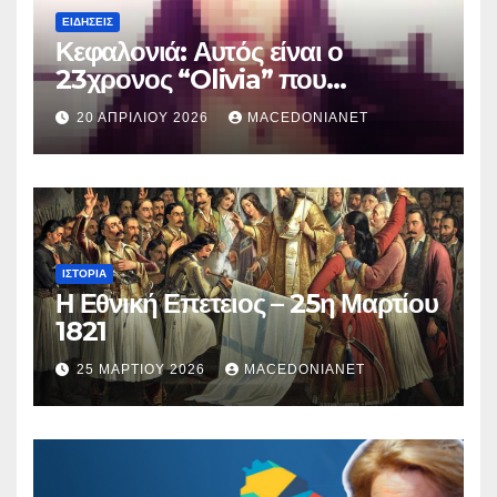
ΕΙΔΉΣΕΙΣ
Κεφαλονιά: Αυτός είναι ο
23χρονος “Olivia” που
κατηγορείται για τον θάνατο της
20 ΑΠΡΙΛΊΟΥ 2026
MACEDONIANET
Μυρτούς
ΙΣΤΟΡΊΑ
Η Εθνική Επετειος – 25η Μαρτίου
1821
25 ΜΑΡΤΊΟΥ 2026
MACEDONIANET