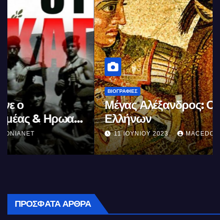
ΒΙΟΓΡΑΦΊΕΣ
Μέγας Αλέξανδρος: Ο μέγιστος των
Ελλήνων
11 ΙΟΥΝΊΟΥ 2023
MACEDONIANET
ΠΡΌΣΦΑΤΑ ΆΡΘΡΑ