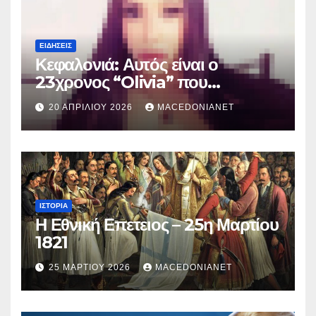
ΕΙΔΉΣΕΙΣ
Κεφαλονιά: Αυτός είναι ο
23χρονος “Olivia” που
κατηγορείται για τον θάνατο της
20 ΑΠΡΙΛΊΟΥ 2026
MACEDONIANET
Μυρτούς
ΙΣΤΟΡΊΑ
Η Εθνική Επετειος – 25η Μαρτίου
1821
25 ΜΑΡΤΊΟΥ 2026
MACEDONIANET