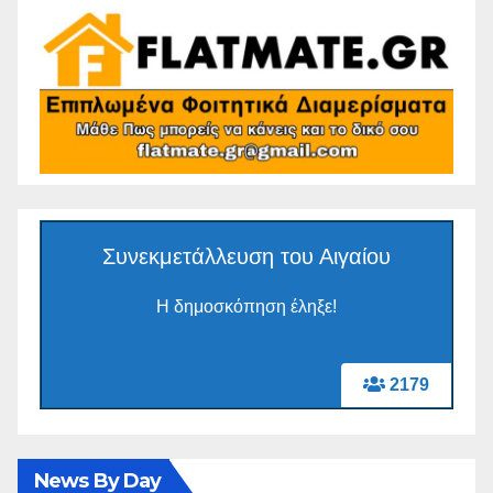
Συνεκμετάλλευση του Αιγαίου
Η δημοσκόπηση έληξε!
2179
News By Day