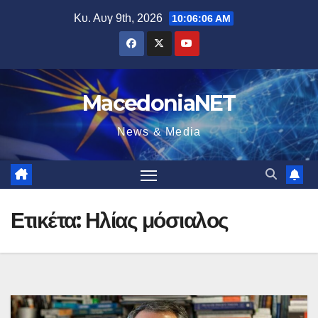
Μετάβαση
Κυ. Αυγ 9th, 2026
10:06:07 AM
στο
περιεχόμενο
MacedoniaNET
News & Media
Ετικέτα:
Ηλίας μόσιαλος