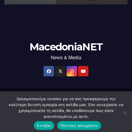
MacedoniaNET
News & Media
Χρησιμοποιούμε cookies για να σας προσφέρουμε την
Δημιουργήθηκε από το digital2000 με την Υποστήριξη του WordPress
|
καλύτερη δυνατή εμπειρία στη σελίδα μας. Εάν συνεχίσετε να
Θέμα: Newsup από
Themeansar
.
χρησιμοποιείτε τη σελίδα, θα υποθέσουμε πως είστε
ικανοποιημένοι με αυτό.
Home
macedonianet
Διαφημιστείτε
Επικοινωνία
Πολιτική Απορρήτου
Εντάξει
Πολιτική απορρήτου