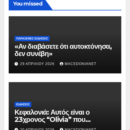
You missed
ΠΑΡΆΞΕΝΕΣ ΕΙΔΉΣΕΙΣ
«Αν διαβάσετε ότι αυτοκτόνησα,
δεν συνέβη»
29 ΑΠΡΙΛΊΟΥ 2026
MACEDONIANET
ΕΙΔΉΣΕΙΣ
Κεφαλονιά: Αυτός είναι ο
23χρονος “Olivia” που
κατηγορείται για τον θάνατο της
20 ΑΠΡΙΛΊΟΥ 2026
MACEDONIANET