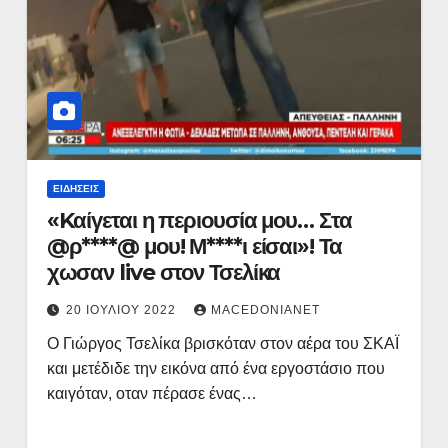
ΕΙΔΉΣΕΙΣ
«Kαίγεται η περιουσία μου… Στα
@ρ****@ μου! Μ****ι είσαι»! Τα
χωσαν live στον Τσελίκα
20 ΙΟΥΛΊΟΥ 2022
MACEDONIANET
Ο Γιώργος Τσελίκα βρισκόταν στον αέρα του ΣΚΑΪ
και μετέδιδε την εικόνα από ένα εργοστάσιο που
καιγόταν, οταν πέρασε ένας…