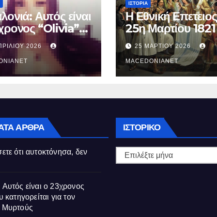
ΙΣΤΟΡΊΑ
λονιά: Αυτός είναι
Η Εθνική Επετειος
χρονος “Olivia”
25η Μαρτίου 1821
κατηγορείται για
ΠΡΙΛΊΟΥ 2026
25 ΜΑΡΤΊΟΥ 2026
θάνατο της
ούς
ONIANET
MACEDONIANET
Ιστορικό
ΑΤΑ ΆΡΘΡΑ
ΙΣΤΟΡΙΚΌ
ετε ότι αυτοκτόνησα, δεν
 Αυτός είναι ο 23χρονος
υ κατηγορείται για τον
ς Μυρτούς