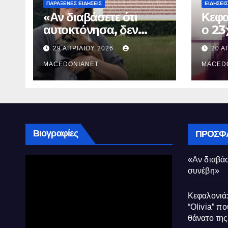
ΠΑΡΆΞΕΝΕΣ ΕΙΔΉΣΕΙΣ
ΕΙΔΉΣΕΙΣ
«Αν διαβάσετε ότι
Κεφα
αυτοκτόνησα, δεν
ο 23
συνέβη»
που 
29 ΑΠΡΙΛΊΟΥ 2026
20 Α
τον 
MACEDONIANET
Μυρτ
MACED
Βιογραφίες
ΠΡΌΣΦ
«Αν διαβάσ
συνέβη»
Κεφαλονιά:
“Olivia” πο
θάνατο τη