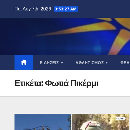
Μετάβαση
Πα. Αυγ 7th, 2026
3:53:28 AM
στο
περιεχόμενο
ΕΙΔΉΣΕΙΣ
ΑΘΛΗΤΙΣΜΌΣ
ΘΈ
Ετικέτα:
Φωτιά Πικέρμι