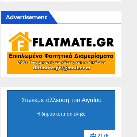
Advertisement
Συνεκμετάλλευση του Αιγαίου
Η δημοσκόπηση έληξε!
2179