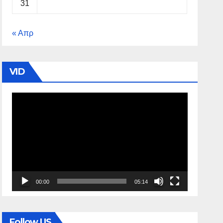
31
« Απρ
VID
Πρόγραμμα
Αναπαραγωγής
Βίντεο
00:00
05:14
Follow US