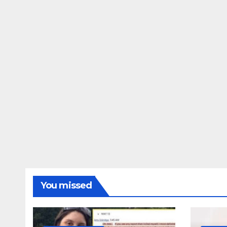
ΔΗΜΟΣΚΟΠΉΣΕΙΣ
Ποιοι είναι πί
τις Φωτίες;
14 ΑΥΓΟΎΣΤΟΥ 2024
MAC
You missed