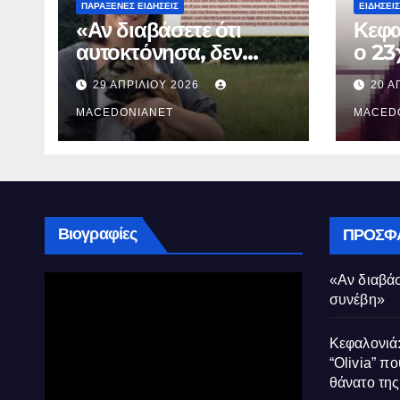
ΠΑΡΆΞΕΝΕΣ ΕΙΔΉΣΕΙΣ
ΕΙΔΉΣΕΙΣ
«Αν διαβάσετε ότι
Κεφα
αυτοκτόνησα, δεν
ο 23
συνέβη»
που 
29 ΑΠΡΙΛΊΟΥ 2026
20 Α
τον 
MACEDONIANET
Μυρτ
MACED
Βιογραφίες
ΠΡΌΣΦ
«Αν διαβάσ
συνέβη»
Κεφαλονιά:
“Olivia” πο
θάνατο τη