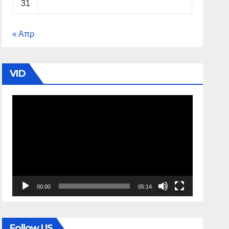
31
« Απρ
VID
Πρόγραμμα
Αναπαραγωγής
Βίντεο
00:00
05:14
Follow US