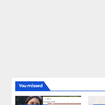
ΔΗΜΟΣΚΟΠΉΣΕΙΣ
Ποιοι είναι πί
τις Φωτίες;
14 ΑΥΓΟΎΣΤΟΥ 2024
MA
You missed