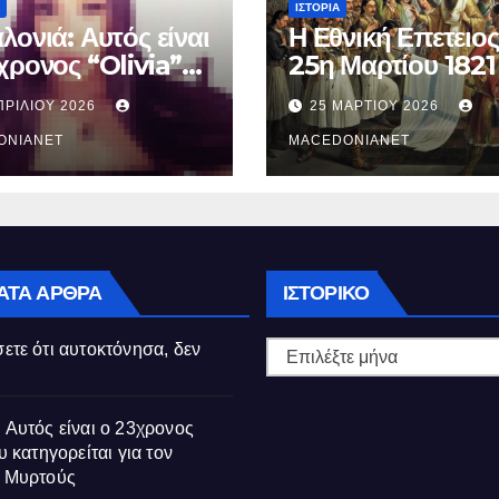
ΙΣΤΟΡΊΑ
λονιά: Αυτός είναι
Η Εθνική Επετειος
χρονος “Olivia”
25η Μαρτίου 1821
κατηγορείται για
ΠΡΙΛΊΟΥ 2026
25 ΜΑΡΤΊΟΥ 2026
θάνατο της
ούς
ONIANET
MACEDONIANET
Ιστορικό
ΑΤΑ ΆΡΘΡΑ
ΙΣΤΟΡΙΚΌ
ετε ότι αυτοκτόνησα, δεν
 Αυτός είναι ο 23χρονος
υ κατηγορείται για τον
ς Μυρτούς