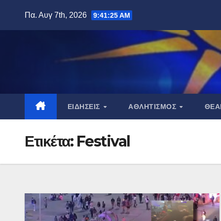
Μετάβαση
Πα. Αυγ 7th, 2026
9:41:26 AM
στο
περιεχόμενο
ΕΙΔΉΣΕΙΣ
ΑΘΛΗΤΙΣΜΌΣ
ΘΈ
Ετικέτα:
Festival