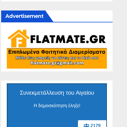
Advertisement
Συνεκμετάλλευση του Αιγαίου
Η δημοσκόπηση έληξε!
2179