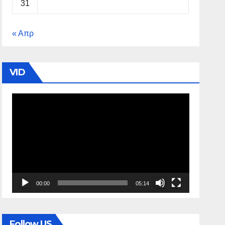
31
« Απρ
VID
Πρόγραμμα
Αναπαραγωγής
Βίντεο
00:00
05:14
Follow US