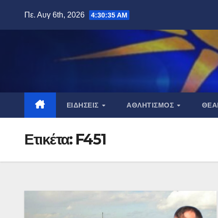
Μετάβαση
Πε. Αυγ 6th, 2026
4:30:35 AM
στο
περιεχόμενο
ΕΙΔΉΣΕΙΣ
ΑΘΛΗΤΙΣΜΌΣ
ΘΈ
Ετικέτα:
F451