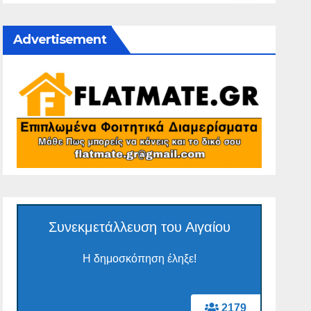
Advertisement
Συνεκμετάλλευση του Αιγαίου
Η δημοσκόπηση έληξε!
2179