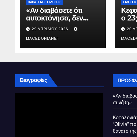
ΠΑΡΆΞΕΝΕΣ ΕΙΔΉΣΕΙΣ
ΕΙΔΉΣΕΙΣ
«Αν διαβάσετε ότι
Κεφα
αυτοκτόνησα, δεν
ο 23
συνέβη»
που 
29 ΑΠΡΙΛΊΟΥ 2026
20 Α
τον 
MACEDONIANET
Μυρτ
MACED
Βιογραφίες
ΠΡΌΣΦ
«Αν διαβάσ
συνέβη»
Κεφαλονιά:
“Olivia” πο
θάνατο τη