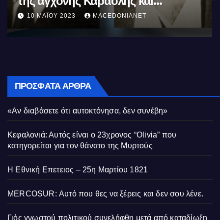
της αγχόνης Καραολής και
Δημητρίου αγωνιστές του
10 ΜΑΪ́ΟΥ 2023
MACEDONIANET
Κυπριακού Αγώνα
ΠΡΌΣΦΑΤΑ ΆΡΘΡΑ
«Αν διαβάσετε ότι αυτοκτόνησα, δεν συνέβη»
Κεφαλονιά: Αυτός είναι ο 23χρονος “Olivia” που
κατηγορείται για τον θάνατο της Μυρτούς
Η Εθνική Επετειος – 25η Μαρτίου 1821
MERCOSUR: Αυτό που θες να ξέρεις και δεν σου λένε.
Γιός γνωστού πολιτικού συνελήφθη μετά από καταδίωξη