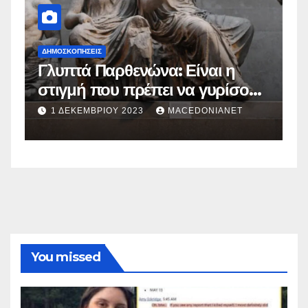
ΔΗΜΟΣΚΟΠΉΣΕΙΣ
Δ
Γλυπτά Παρθενώνα: Είναι η
Μ
στιγμή που πρέπει να γυρίσουν
β
στην πατρίδα;
1 ΔΕΚΕΜΒΡΊΟΥ 2023
MACEDONIANET
You missed