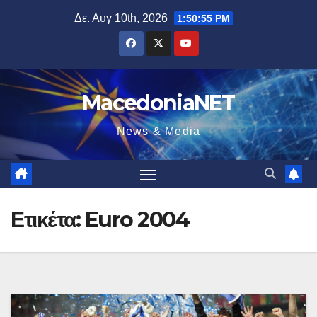
Μετάβαση
Δε. Αυγ 10th, 2026
1:50:56 PM
στο
περιεχόμενο
MacedoniaNET
News & Media
Ετικέτα:
Euro 2004