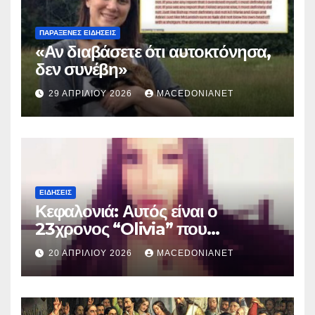
ΠΑΡΆΞΕΝΕΣ ΕΙΔΉΣΕΙΣ
«Αν διαβάσετε ότι αυτοκτόνησα,
δεν συνέβη»
29 ΑΠΡΙΛΊΟΥ 2026
MACEDONIANET
ΕΙΔΉΣΕΙΣ
Κεφαλονιά: Αυτός είναι ο
23χρονος “Olivia” που
κατηγορείται για τον θάνατο της
20 ΑΠΡΙΛΊΟΥ 2026
MACEDONIANET
Μυρτούς