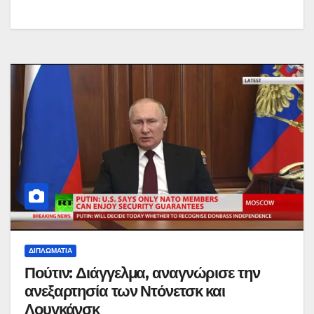
ΔΙΠΛΩΜΑΤΊΑ
Πούτιν: Διάγγελμα, αναγνώρισε την
ανεξαρτησία των Ντόνετσκ και
Λουγκάνσκ