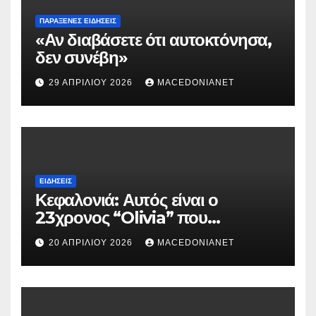
ΠΑΡΆΞΕΝΕΣ ΕΙΔΉΣΕΙΣ
«Αν διαβάσετε ότι αυτοκτόνησα,
δεν συνέβη»
29 ΑΠΡΙΛΊΟΥ 2026
MACEDONIANET
ΕΙΔΉΣΕΙΣ
Κεφαλονιά: Αυτός είναι ο
23χρονος “Olivia” που
κατηγορείται για τον θάνατο της
20 ΑΠΡΙΛΊΟΥ 2026
MACEDONIANET
Μυρτούς