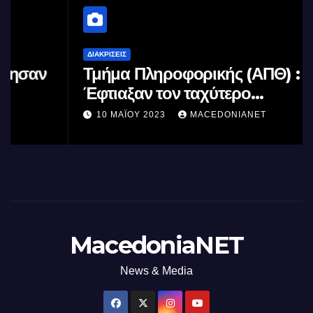
ΔΙΑΚΡΊΣΕΙΣ
Τμήμα Πληροφορικής (ΑΠΘ) :
Έφτιαξαν τον ταχύτερο
επεξεργαστή AI στον κόσμο με τη
10 ΜΑΪ́ΟΥ 2023
MACEDONIANET
χρήση φωτός
MacedoniaNET
News & Media