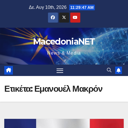
Μετάβαση
Δε. Αυγ 10th, 2026
11:29:48 AM
στο
περιεχόμενο
MacedoniaNET
News & Media
Ετικέτα:
Εμανουέλ Μακρόν