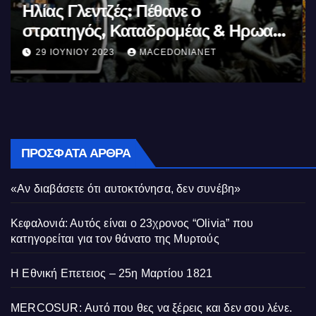
Μέγας Αλέξανδρος: Ο μέγιστος των
Ελλήνων
11 ΙΟΥΝΊΟΥ 2023
MACEDONIANET
ΠΡΌΣΦΑΤΑ ΆΡΘΡΑ
«Αν διαβάσετε ότι αυτοκτόνησα, δεν συνέβη»
Κεφαλονιά: Αυτός είναι ο 23χρονος “Olivia” που
κατηγορείται για τον θάνατο της Μυρτούς
Η Εθνική Επετειος – 25η Μαρτίου 1821
MERCOSUR: Αυτό που θες να ξέρεις και δεν σου λένε.