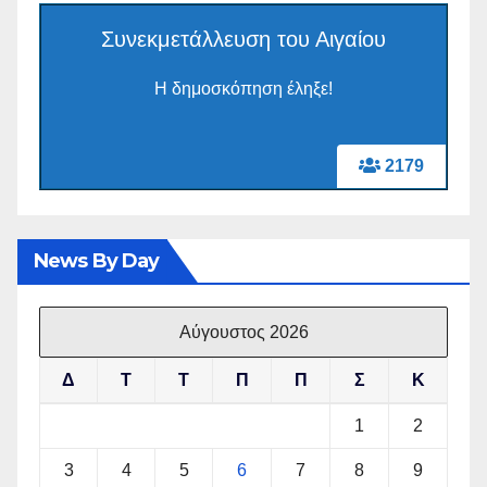
Συνεκμετάλλευση του Αιγαίου
Η δημοσκόπηση έληξε!
2179
News By Day
Αύγουστος 2026
Δ
Τ
Τ
Π
Π
Σ
Κ
1
2
3
4
5
6
7
8
9