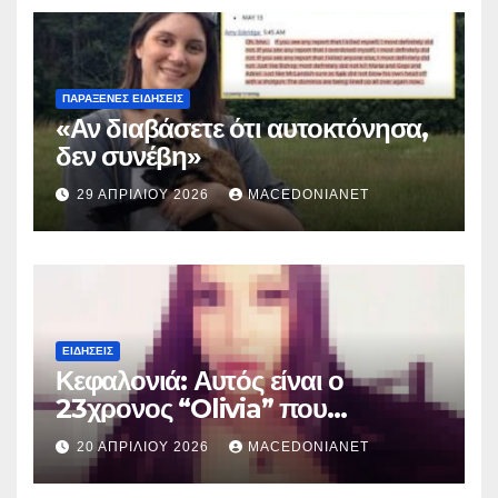
ΠΑΡΆΞΕΝΕΣ ΕΙΔΉΣΕΙΣ
«Αν διαβάσετε ότι αυτοκτόνησα,
δεν συνέβη»
29 ΑΠΡΙΛΊΟΥ 2026
MACEDONIANET
ΕΙΔΉΣΕΙΣ
Κεφαλονιά: Αυτός είναι ο
23χρονος “Olivia” που
κατηγορείται για τον θάνατο της
20 ΑΠΡΙΛΊΟΥ 2026
MACEDONIANET
Μυρτούς