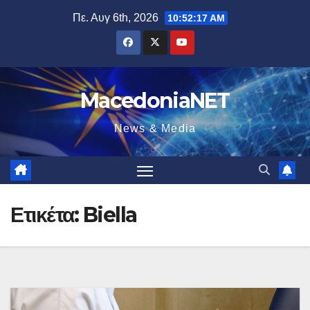
Μετάβαση
Πε. Αυγ 6th, 2026
10:52:18 AM
στο
περιεχόμενο
MacedoniaNET
News & Media
Ετικέτα:
Biella