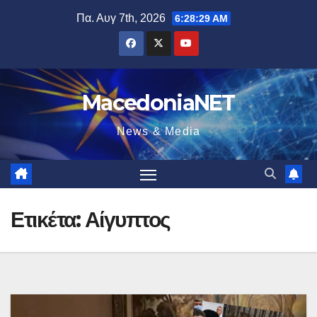
Μετάβαση
Πα. Αυγ 7th, 2026
6:28:30 AM
στο
περιεχόμενο
MacedoniaNET
News & Media
Ετικέτα:
Αίγυπτος