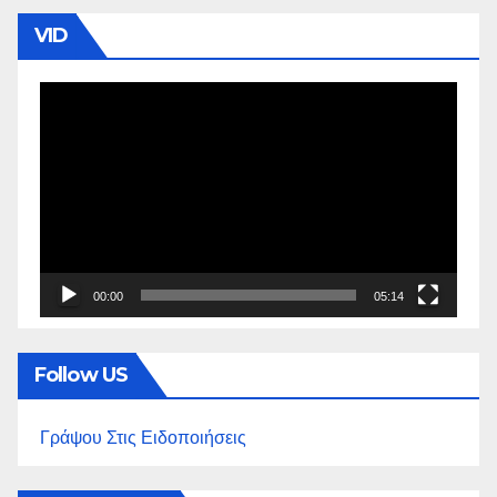
VID
Πρόγραμμα
Αναπαραγωγής
Βίντεο
00:00
05:14
Follow US
Γράψου Στις Ειδοποιήσεις