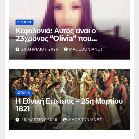
ΕΙΔΉΣΕΙΣ
Κεφαλονιά: Αυτός είναι ο
23χρονος “Olivia” που
κατηγορείται για τον θάνατο της
20 ΑΠΡΙΛΊΟΥ 2026
MACEDONIANET
Μυρτούς
ΙΣΤΟΡΊΑ
Η Εθνική Επετειος – 25η Μαρτίου
1821
25 ΜΑΡΤΊΟΥ 2026
MACEDONIANET