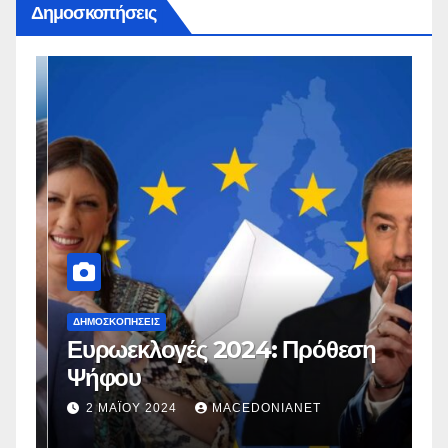
Δημοσκοπήσεις
ΔΗΜΟΣΚΟΠΉΣΕΙΣ
Δ
Ευρωεκλογές 2024: Πρόθεση
Γ
Ψήφου
σ
σ
2 ΜΑΪ́ΟΥ 2024
MACEDONIANET