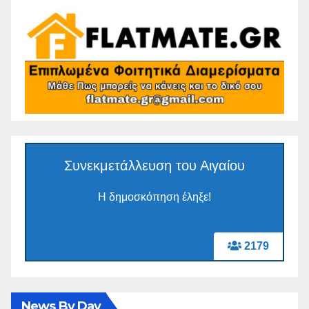
Συνεκμετάλλευση του Αιγαίου
Η δημοσκόπηση έληξε!
2179
News By Day