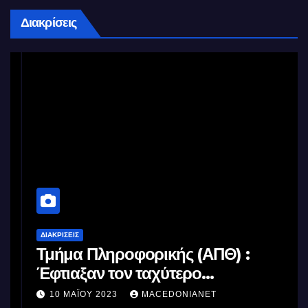
Διακρίσεις
ΔΙΑΚΡΊΣΕΙΣ
Τμήμα Πληροφορικής (ΑΠΘ) :
Έφτιαξαν τον ταχύτερο
επεξεργαστή AI στον κόσμο με τη
10 ΜΑΪ́ΟΥ 2023
MACEDONIANET