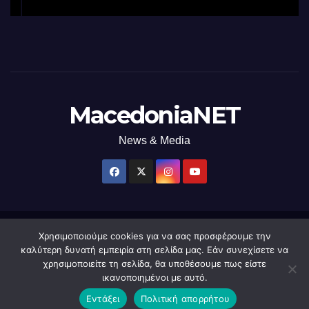
χρήση φωτός
MacedoniaNET
News & Media
Χρησιμοποιούμε cookies για να σας προσφέρουμε την
Δημιουργήθηκε από το digital2000 με την Υποστήριξη του WordPress
|
καλύτερη δυνατή εμπειρία στη σελίδα μας. Εάν συνεχίσετε να
Θέμα: Newsup από
Themeansar
.
χρησιμοποιείτε τη σελίδα, θα υποθέσουμε πως είστε
ικανοποιημένοι με αυτό.
Home
macedonianet
Διαφημιστείτε
Επικοινωνία
Πολιτική Απορρήτου
Εντάξει
Πολιτική απορρήτου