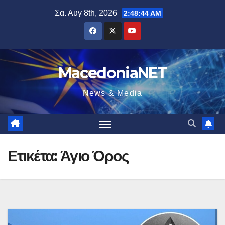
Μετάβαση
Σα. Αυγ 8th, 2026
2:48:45 AM
στο
περιεχόμενο
MacedoniaNET
News & Media
Ετικέτα:
Άγιο Όρος