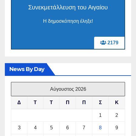
Συνεκμετάλλευση του Αιγαίου
Η δημοσκόπηση έληξε!
2179
News By Day
Αύγουστος 2026
Δ
Τ
Τ
Π
Π
Σ
Κ
1
2
3
4
5
6
7
8
9