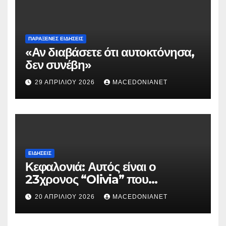
ΠΑΡΆΞΕΝΕΣ ΕΙΔΉΣΕΙΣ
«Αν διαβάσετε ότι αυτοκτόνησα,
δεν συνέβη»
29 ΑΠΡΙΛΊΟΥ 2026
MACEDONIANET
ΕΙΔΉΣΕΙΣ
Κεφαλονιά: Αυτός είναι ο
23χρονος “Olivia” που
κατηγορείται για τον θάνατο της
20 ΑΠΡΙΛΊΟΥ 2026
MACEDONIANET
Μυρτούς