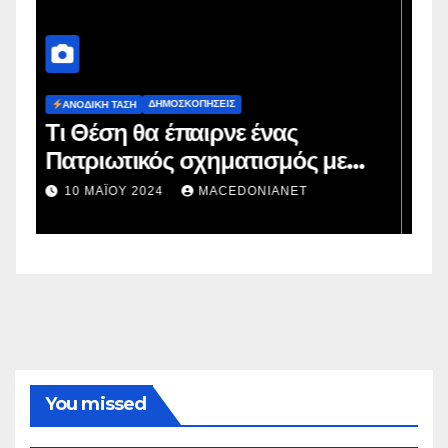
ΔΗΜΟΣΚΟΠΉΣΕΙΣ
Ευρωεκλογές 2024: Πρόθεση
ε
Ψήφου
2 ΜΑΪ́ΟΥ 2024
MACEDONIANET
You missed