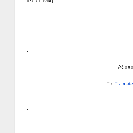
ολυμπιονίκη.
.
.
Αξιοπο
Fb:
Flatmat
.
.