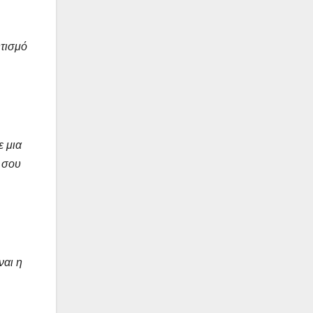
ητισμό
ε μια
α σου
ναι η