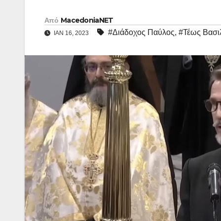
Από
MacedoniaNET
#Διάδοχος Παύλος
,
#Τέως Βασι
ΙΑΝ 16, 2023