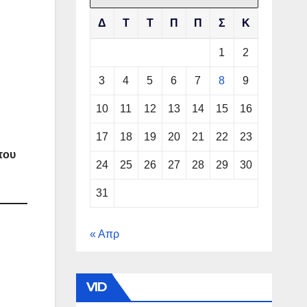
Δ
Τ
Τ
Π
Π
Σ
Κ
1
2
3
4
5
6
7
8
9
10
11
12
13
14
15
16
17
18
19
20
21
22
23
του
24
25
26
27
28
29
30
31
« Απρ
VID