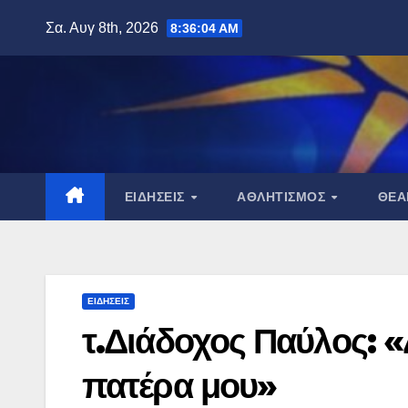
Μετάβαση
Σα. Αυγ 8th, 2026
8:36:05 AM
στο
περιεχόμενο
ΕΙΔΉΣΕΙΣ
ΑΘΛΗΤΙΣΜΌΣ
ΘΈ
ΕΙΔΉΣΕΙΣ
τ.Διάδοχος Παύλος: «Δ
πατέρα μου»