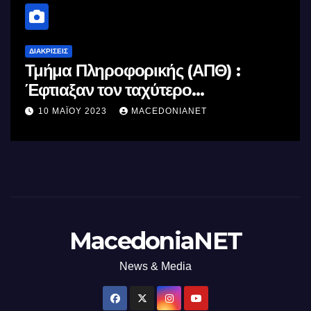
ΔΙΑΚΡΊΣΕΙΣ
Τμήμα Πληροφορικής (ΑΠΘ) :
Έφτιαξαν τον ταχύτερο
επεξεργαστή AI στον κόσμο με τη
10 ΜΑΪ́ΟΥ 2023
MACEDONIANET
χρήση φωτός
MacedoniaNET
News & Media