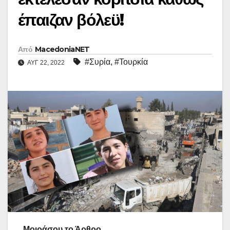
έπαιζαν βόλεϋ!
Από
MacedoniaNET
#Συρία
,
#Τουρκία
ΑΥΓ 22, 2022
Μοιράσου το Άρθρο