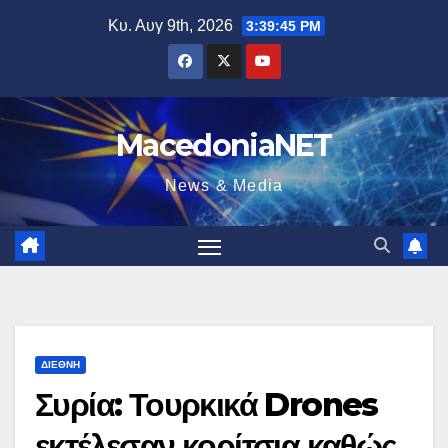
Μετάβαση
Κυ. Αυγ 9th, 2026
3:39:45 PM
στο
περιεχόμενο
MacedoniaNET
News & Media
ΔΙΕΘΝΉ
Συρία: Τουρκικά Drones
εκτέλεσαν κορίτσια καθώς