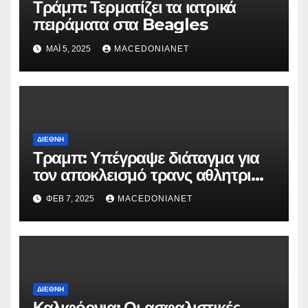
Τράμπ: Τερματίζει τα ιατρικά
πειράματα στα Beagles
ΜΆΙ 5, 2025
MACEDONIANET
ΔΙΕΘΝΉ
Τραμπ: Υπέγραψε διάταγμα για
τον αποκλεισμό τρανς αθλητριών
από γυναικείες διοργανώσεις
ΦΕΒ 7, 2025
MACEDONIANET
ΔΙΕΘΝΉ
Καλιφόρνια: Οι ασφαλιστικές