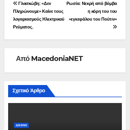
Πλοήγηση
Γλασκώβη: «Δεν
Ρωσία: Νεκρή από βόμβα
Πληρώνουμε» Καίνε τους
η κόρη του του
άρθρων
λογαριασμούς Ηλεκτρικού
«εγκεφάλου του Πούτιν»
Ρεύματος.
Από
MacedoniaNET
Σχετικό Άρθρο
ΔΙΕΘΝΉ