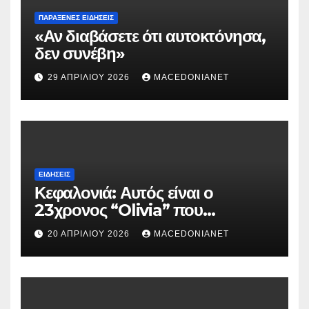
ΠΑΡΆΞΕΝΕΣ ΕΙΔΉΣΕΙΣ
«Αν διαβάσετε ότι αυτοκτόνησα,
δεν συνέβη»
29 ΑΠΡΙΛΊΟΥ 2026
MACEDONIANET
ΕΙΔΉΣΕΙΣ
Κεφαλονιά: Αυτός είναι ο
23χρονος “Olivia” που
κατηγορείται για τον θάνατο της
20 ΑΠΡΙΛΊΟΥ 2026
MACEDONIANET
Μυρτούς