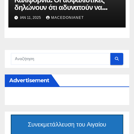
δηλώνουν ότι αδυνατούν να
καλύψουν τις αποζημιώσεις!
ΙΑΝ 11, 2025
MACEDONIANET
Advertisement
Συνεκμετάλλευση του Αιγαίου