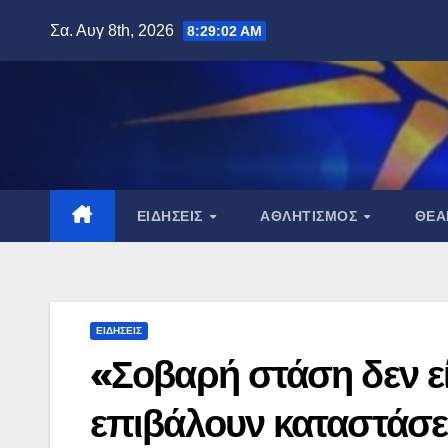
Μετάβαση
Σα. Αυγ 8th, 2026
8:29:03 AM
στο
περιεχόμενο
ΕΙΔΉΣΕΙΣ
ΑΘΛΗΤΙΣΜΌΣ
ΘΈ
ΕΙΔΉΣΕΙΣ
«Σοβαρή στάση δεν εί
επιβάλουν καταστάσε