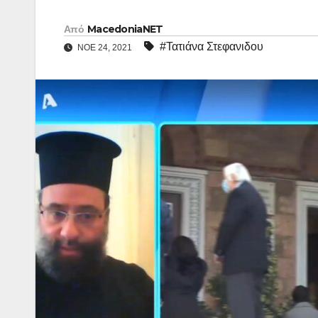
Από
MacedoniaNET
#Τατιάνα Στεφανιδου
ΝΟΈ 24, 2021