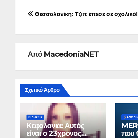
Πλοήγηση
Θεσσαλονίκη: Τζιπ έπεσε σε σχολικό!
άρθρων
Από
MacedoniaNET
Σχετικό Άρθρο
ΕΙΔΉΣΕΙΣ
ΑΝΟΔΙ
Κεφαλονιά: Αυτός
MER
είναι ο 23χρονος
που θ