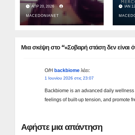
“Olivia” που
δεν σ
ΑΠΡ 20, 2026
ΙΑΝ 1
κατηγορείται για τον
θάνατο της Μυρτούς
MACEDONIANET
MACED
Μια σκέψη στο “«Σοβαρή στάση δεν είναι ό
Ο/Η
backbiome
λέει:
1 Ιουνίου 2026 στις 23:07
Backbiome is an advanced daily wellness 
feelings of built-up tension, and promote
Αφήστε μια απάντηση