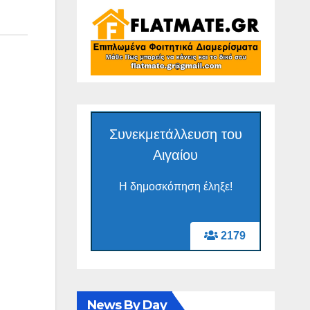
Συνεκμετάλλευση του
Αιγαίου
Η δημοσκόπηση έληξε!
2179
News By Day