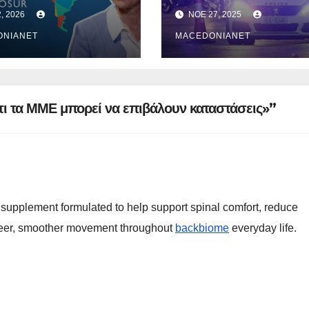
Μαρινά
ου λένε.
μετά από καταδίω
2, 2026
ΝΟΈ 27, 2025
Γιαννα
ONIANET
MACEDONIANET
;
τι τα ΜΜΕ μπορεί να επιβάλουν καταστάσεις»”
supplement formulated to help support spinal comfort, reduce
 freer, smoother movement throughout
backbiome
everyday life.