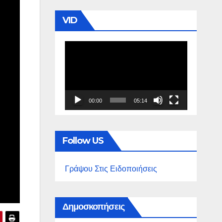
VID
Πρόγραμμα
Αναπαραγωγής
Βίντεο
00:00
05:14
Follow US
Γράψου Στις Ειδοποιήσεις
Δημοσκοπήσεις