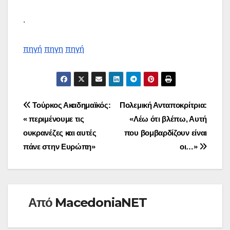
.
πηγή
πηγη
πηγή
Πλοήγηση
Τούρκος Ακαδημαϊκός:
Πολεμική Ανταποκρίτρια:
« περιμένουμε τις
«Λέω ότι βλέπω, Αυτή
άρθρων
ουκρανέζες και αυτές
που βομβαρδίζουν είναι
πάνε στην Ευρώπη»
οι…»
Από
MacedoniaNET