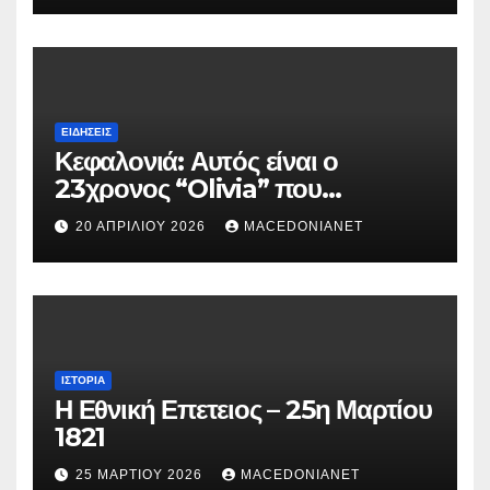
ΕΙΔΉΣΕΙΣ
Κεφαλονιά: Αυτός είναι ο
23χρονος “Olivia” που
κατηγορείται για τον θάνατο της
20 ΑΠΡΙΛΊΟΥ 2026
MACEDONIANET
Μυρτούς
ΙΣΤΟΡΊΑ
Η Εθνική Επετειος – 25η Μαρτίου
1821
25 ΜΑΡΤΊΟΥ 2026
MACEDONIANET