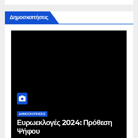
Δημοσκοπήσεις
ΔΗΜΟΣΚΟΠΉΣΕΙΣ
Δ
Ευρωεκλογές 2024: Πρόθεση
Γ
Ψήφου
σ