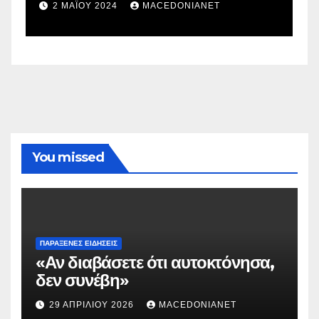
σ
2 ΜΑΪ́ΟΥ 2024
MACEDONIANET
You missed
ΠΑΡΆΞΕΝΕΣ ΕΙΔΉΣΕΙΣ
«Αν διαβάσετε ότι αυτοκτόνησα,
δεν συνέβη»
29 ΑΠΡΙΛΊΟΥ 2026
MACEDONIANET