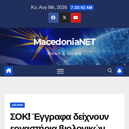
Μετάβαση
Κυ. Αυγ 9th, 2026
7:33:43 AM
στο
περιεχόμενο
MacedoniaNET
News & Media
ΔΙΕΘΝΉ
ΣΟΚ! Έγγραφα δείχνουν
εργαστήρια βιολογικών