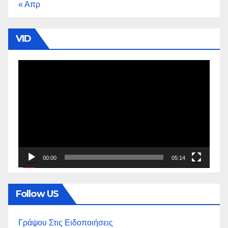
« Απρ
VID
Πρόγραμμα
Αναπαραγωγής
Βίντεο
00:00
05:14
Follow US
Γράψου Στις Ειδοποιήσεις