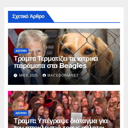
Σχετικό Άρθρο
ΔΙΕΘΝΉ
Τράμπ: Τερματίζει τα ιατρικά
πειράματα στα Beagles
ΜΆΙ 5, 2025
MACEDONIANET
ΔΙΕΘΝΉ
Τραμπ: Υπέγραψε διάταγμα για
τον αποκλεισμό τρανς αθλητριών