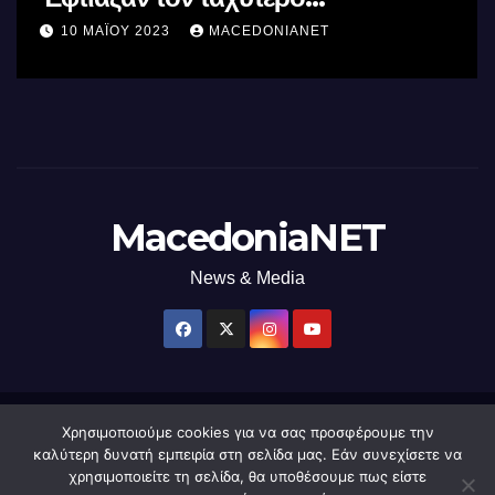
επεξεργαστή AI στον κόσμο με τη
10 ΜΑΪ́ΟΥ 2023
MACEDONIANET
χρήση φωτός
MacedoniaNET
News & Media
Χρησιμοποιούμε cookies για να σας προσφέρουμε την
Δημιουργήθηκε από το digital2000 με την Υποστήριξη του WordPress
|
καλύτερη δυνατή εμπειρία στη σελίδα μας. Εάν συνεχίσετε να
Θέμα: Newsup από
Themeansar
.
χρησιμοποιείτε τη σελίδα, θα υποθέσουμε πως είστε