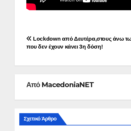
Πλοήγηση
Lockdown από Δευτέρα,στους άνω τω
που δεν έχουν κάνει 3η δόση!
άρθρων
Από
MacedoniaNET
Σχετικό Άρθρο