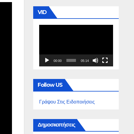
VID
Πρόγραμμα
Αναπαραγωγής
Βίντεο
00:00
05:14
Follow US
Γράψου Στις Ειδοποιήσεις
Δημοσκοπήσεις