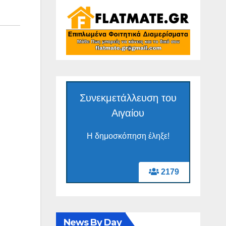
Συνεκμετάλλευση του
Αιγαίου
Η δημοσκόπηση έληξε!
2179
News By Day