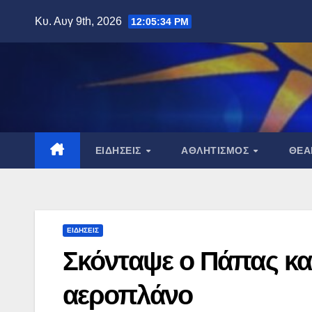
Μετάβαση
Κυ. Αυγ 9th, 2026
12:05:36 PM
στο
περιεχόμενο
ΕΙΔΉΣΕΙΣ
ΑΘΛΗΤΙΣΜΌΣ
ΘΈ
ΕΙΔΉΣΕΙΣ
Σκόνταψε ο Πάπας κα
αεροπλάνο