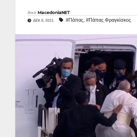
Από
MacedoniaNET
#Πάπας
,
#Πάπας Φραγκίσκος
ΔΕΚ 6, 2021