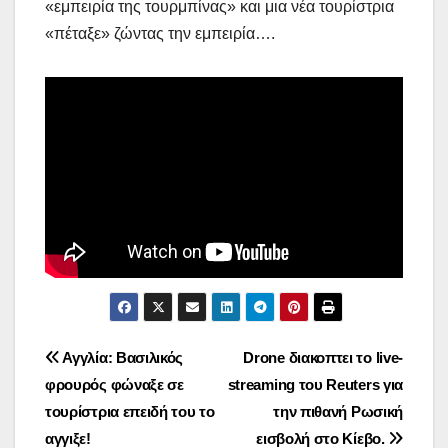
«εμπειρία της τουρμπίνας» και μια νέα τουρίστρια
«πέταξε» ζώντας την εμπειρία….
Πλοήγηση
Αγγλία: Βασιλικός
Drone διακοπτει το live-
φρουρός φώναξε σε
streaming του Reuters για
άρθρων
τουρίστρια επειδή του το
την πιθανή Ρωσική
αγγιξε!
εισβολή στο Κίεβο.