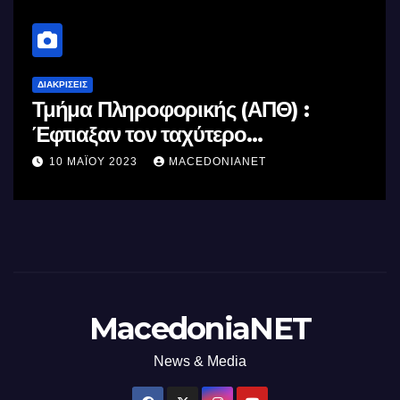
ΔΙΑΚΡΊΣΕΙΣ
Τμήμα Πληροφορικής (ΑΠΘ) :
Έφτιαξαν τον ταχύτερο
επεξεργαστή AI στον κόσμο με τη
10 ΜΑΪ́ΟΥ 2023
MACEDONIANET
χρήση φωτός
MacedoniaNET
News & Media