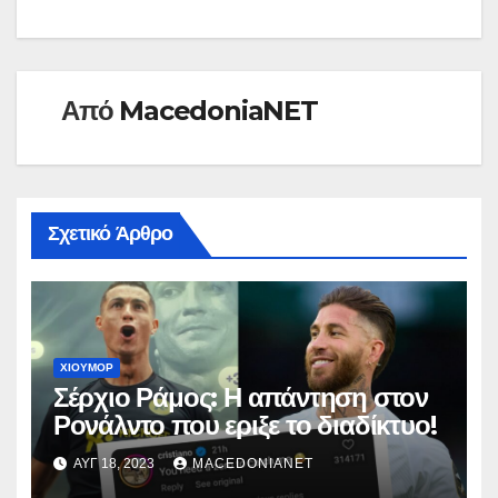
Από
MacedoniaNET
Σχετικό Άρθρο
ΧΙΟΎΜΟΡ
Σέρχιο Ράμος: Η απάντηση στον
Ρονάλντο που εριξε το διαδίκτυο!
ΑΥΓ 18, 2023
MACEDONIANET