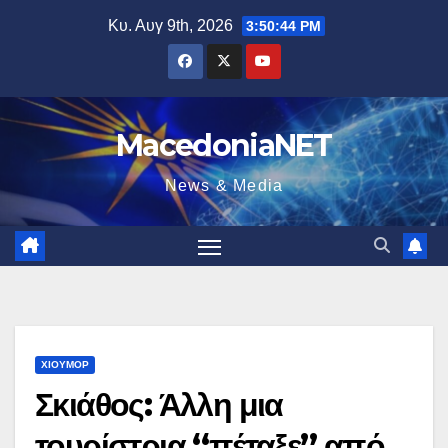
Μετάβαση
Κυ. Αυγ 9th, 2026
3:50:45 PM
στο
περιεχόμενο
MacedoniaNET
News & Media
ΧΙΟΎΜΟΡ
Σκιάθος: Άλλη μια
τουρίστρια “πέταξε” από