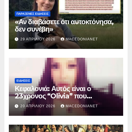
ΠΑΡΆΞΕΝΕΣ ΕΙΔΉΣΕΙΣ
«Αν διαβάσετε ότι αυτοκτόνησα,
δεν συνέβη»
29 ΑΠΡΙΛΊΟΥ 2026
MACEDONIANET
ΕΙΔΉΣΕΙΣ
Κεφαλονιά: Αυτός είναι ο
23χρονος “Olivia” που
κατηγορείται για τον θάνατο της
20 ΑΠΡΙΛΊΟΥ 2026
MACEDONIANET
Μυρτούς