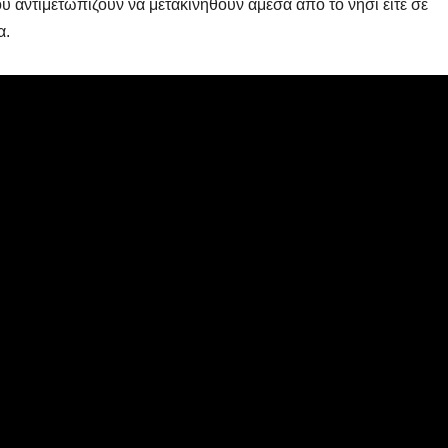
υ αντιμετωπίζουν να μετακινηθούν άμεσα από το νησί είτε σε
α.