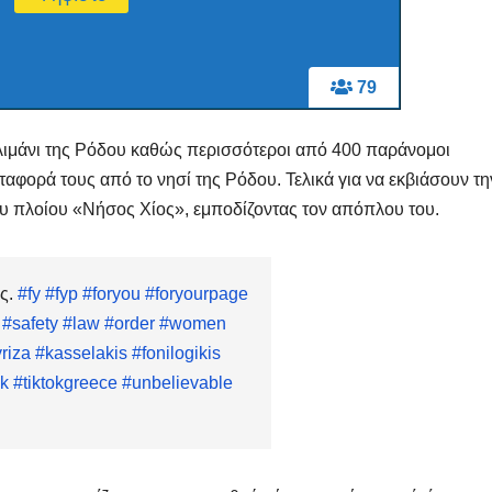
Μαρινά
Γιαννα
;
79
λιμάνι της Ρόδου καθώς περισσότεροι από 400 παράνομοι
ταφορά τους από το νησί της Ρόδου. Τελικά για να εκβιάσουν τη
υ πλοίου «Νήσος Χίος», εμποδίζοντας τον απόπλου του.
ς.
#fy
#fyp
#foryou
#foryourpage
#safety
#law
#order
#women
riza
#kasselakis
#fonilogikis
ok
#tiktokgreece
#unbelievable