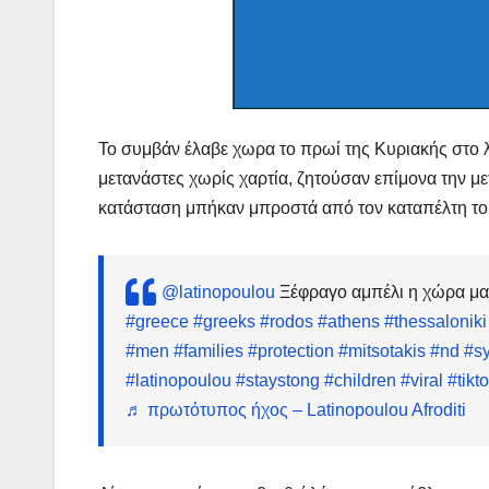
Το συμβάν έλαβε χωρα το πρωί της Κυριακής στο 
μετανάστες χωρίς χαρτία, ζητούσαν επίμονα την με
κατάσταση μπήκαν μπροστά από τον καταπέλτη το
@latinopoulou
Ξέφραγο αμπέλι η χώρα μα
#greece
#greeks
#rodos
#athens
#thessaloniki
#men
#families
#protection
#mitsotakis
#nd
#sy
#latinopoulou
#staystong
#children
#viral
#tikt
♬ πρωτότυπος ήχος – Latinopoulou Afroditi