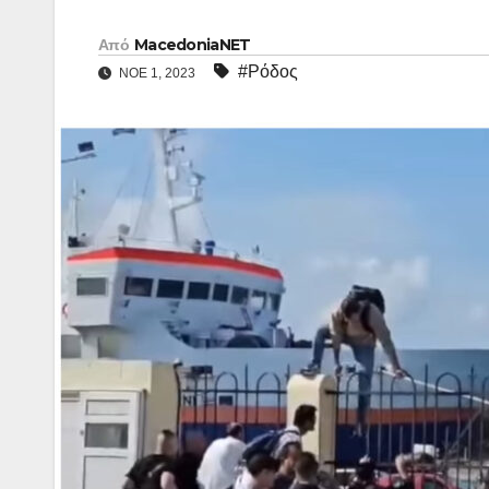
Από
MacedoniaNET
#Ρόδος
ΝΟΈ 1, 2023