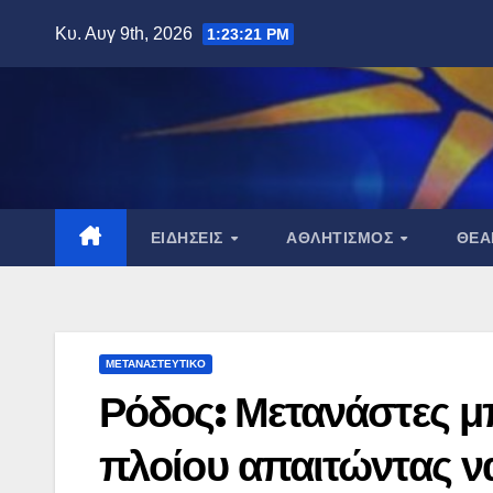
Μετάβαση
Κυ. Αυγ 9th, 2026
1:23:22 PM
στο
περιεχόμενο
ΕΙΔΉΣΕΙΣ
ΑΘΛΗΤΙΣΜΌΣ
ΘΈ
ΜΕΤΑΝΑΣΤΕΥΤΙΚΌ
Ρόδος: Μετανάστες 
πλοίου απαιτώντας ν