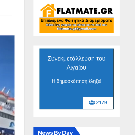
Συνεκμετάλλευση του
Αιγαίου
Η δημοσκόπηση έληξε!
2179
News By Day