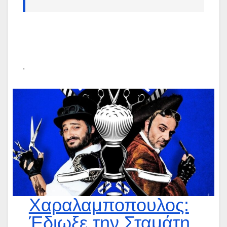
.
Χαραλαμποπουλος:
Έδιωξε την Σταμάτη