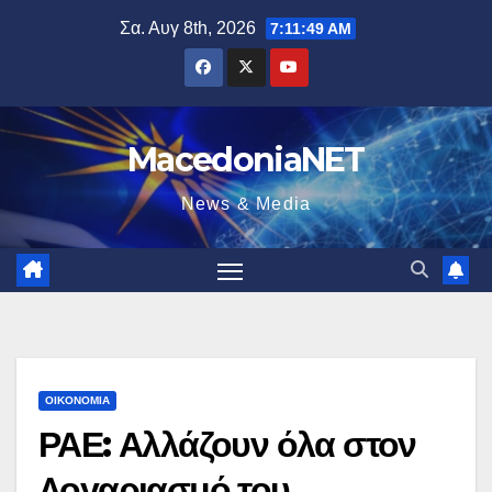
Μετάβαση
Σα. Αυγ 8th, 2026
7:11:51 AM
στο
περιεχόμενο
MacedoniaNET
News & Media
ΟΙΚΟΝΟΜΊΑ
ΡΑΕ: Αλλάζουν όλα στον
Λογαριασμό του