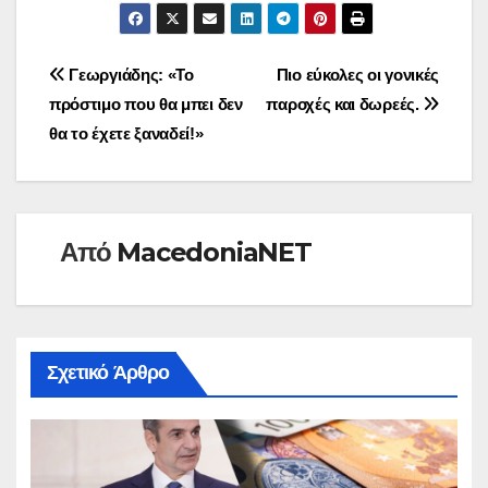
Πλοήγηση
Γεωργιάδης: «Το
Πιο εύκολες οι γονικές
πρόστιμο που θα μπει δεν
παροχές και δωρεές.
άρθρων
θα το έχετε ξαναδεί!»
Από
MacedoniaNET
Σχετικό Άρθρο