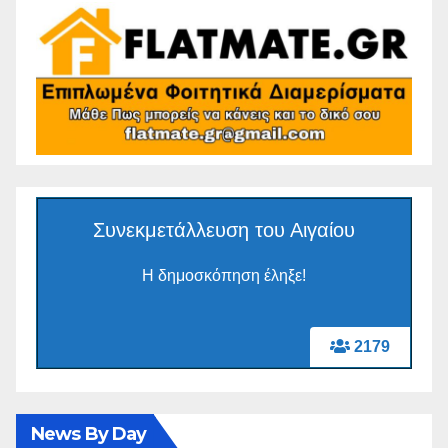
Συνεκμετάλλευση του Αιγαίου
Η δημοσκόπηση έληξε!
2179
News By Day