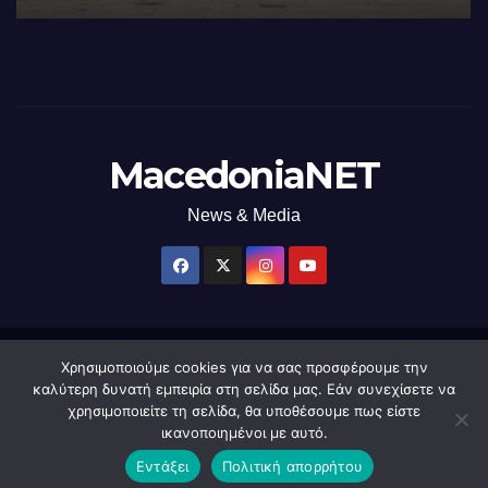
MacedoniaNET
News & Media
Χρησιμοποιούμε cookies για να σας προσφέρουμε την
Δημιουργήθηκε από το digital2000 με την Υποστήριξη του WordPress
|
καλύτερη δυνατή εμπειρία στη σελίδα μας. Εάν συνεχίσετε να
Θέμα: Newsup από
Themeansar
.
χρησιμοποιείτε τη σελίδα, θα υποθέσουμε πως είστε
ικανοποιημένοι με αυτό.
Home
macedonianet
Διαφημιστείτε
Επικοινωνία
Πολιτική Απορρήτου
Εντάξει
Πολιτική απορρήτου