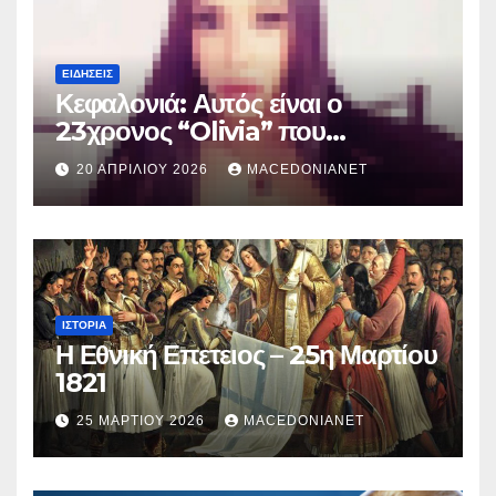
ΕΙΔΉΣΕΙΣ
Κεφαλονιά: Αυτός είναι ο
23χρονος “Olivia” που
κατηγορείται για τον θάνατο της
20 ΑΠΡΙΛΊΟΥ 2026
MACEDONIANET
Μυρτούς
ΙΣΤΟΡΊΑ
Η Εθνική Επετειος – 25η Μαρτίου
1821
25 ΜΑΡΤΊΟΥ 2026
MACEDONIANET