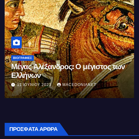
ΒΙΟΓΡΑΦΊΕΣ
Μέγας Αλέξανδρος: Ο μέγιστος των
Ελλήνων
11 ΙΟΥΝΊΟΥ 2023
MACEDONIANET
ΠΡΌΣΦΑΤΑ ΆΡΘΡΑ