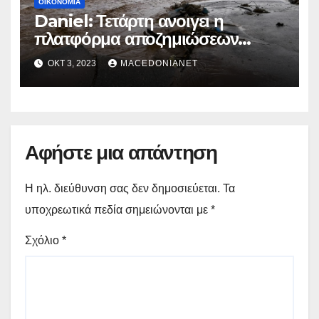
ΟΙΚΟΝΟΜΊΑ
Daniel: Τετάρτη ανοιγει η
πλατφόρμα αποζημιώσεων
ηλεκτρικών εγκαταστάσεων σε
ΟΚΤ 3, 2023
MACEDONIANET
πλημμυροπαθείς
Αφήστε μια απάντηση
Η ηλ. διεύθυνση σας δεν δημοσιεύεται.
Τα
υποχρεωτικά πεδία σημειώνονται με
*
Σχόλιο
*