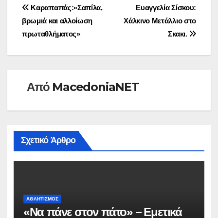
Πλοήγηση
Καραπαπάς:«Σαπίλα,
Ευαγγελία Σίσκου:
βρωμιά και αλλοίωση
Χάλκινο Μετάλλιο στο
άρθρων
πρωταθλήματος»
Σκακι.
Από
MacedoniaNET
Σχετικό Άρθρο
ΑΘΛΗΤΙΣΜΌΣ
«Να πάνε στον πάτο» – Εμετικά