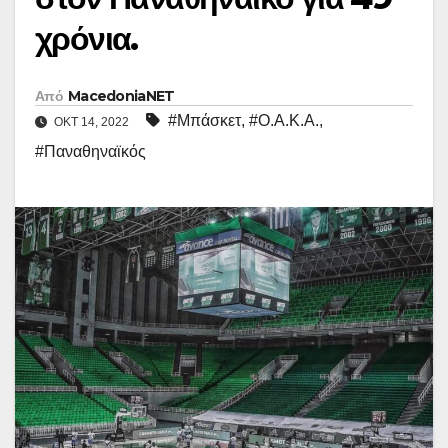
χρόνια.
Από
MacedoniaNET
#Μπάσκετ
,
#Ο.Α.Κ.Α.
,
ΟΚΤ 14, 2022
#Παναθηναϊκός