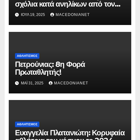
σχόλια κατά ανηλίκων από τον
γενικό γραμματέα του Χιου
ΙΟΎΛ 19, 2025
MACEDONIANET
ΑΘΛΗΤΙΣΜΌΣ
Πετρούνιας: 8η Φορά
Πρωταθλητής!
ΜΆΙ 31, 2025
MACEDONIANET
ΑΘΛΗΤΙΣΜΌΣ
Ευαγγελία Πλατανιώτη: Κορυφαία