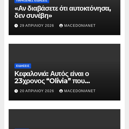
ΠΑΡΆΞΕΝΕΣ ΕΙΔΉΣΕΙΣ
«Αν διαβάσετε ότι αυτοκτόνησα,
δεν συνέβη»
29 ΑΠΡΙΛΊΟΥ 2026
MACEDONIANET
ΕΙΔΉΣΕΙΣ
Κεφαλονιά: Αυτός είναι ο
23χρονος “Olivia” που
κατηγορείται για τον θάνατο της
20 ΑΠΡΙΛΊΟΥ 2026
MACEDONIANET
Μυρτούς