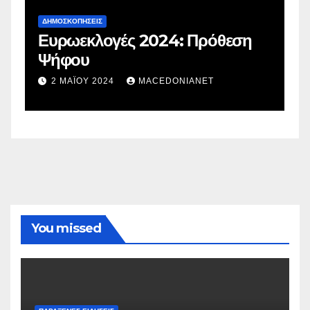
ΔΗΜΟΣΚΟΠΉΣΕΙΣ
Δ
Ευρωεκλογές 2024: Πρόθεση
Γ
Ψήφου
σ
σ
2 ΜΑΪ́ΟΥ 2024
MACEDONIANET
You missed