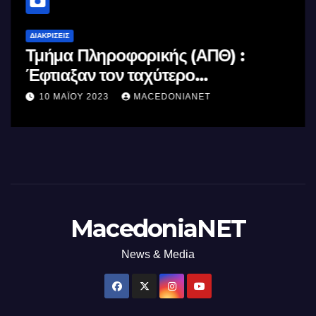
ΔΙΑΚΡΊΣΕΙΣ
Τμήμα Πληροφορικής (ΑΠΘ) :
Έφτιαξαν τον ταχύτερο
επεξεργαστή AI στον κόσμο με τη
10 ΜΑΪ́ΟΥ 2023
MACEDONIANET
χρήση φωτός
MacedoniaNET
News & Media