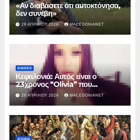
«Αν διαβάσετε ότι αυτοκτόνησα,
δεν συνέβη»
29 ΑΠΡΙΛΊΟΥ 2026
MACEDONIANET
ΕΙΔΉΣΕΙΣ
Κεφαλονιά: Αυτός είναι ο
23χρονος “Olivia” που
κατηγορείται για τον θάνατο της
20 ΑΠΡΙΛΊΟΥ 2026
MACEDONIANET
Μυρτούς
ΙΣΤΟΡΊΑ