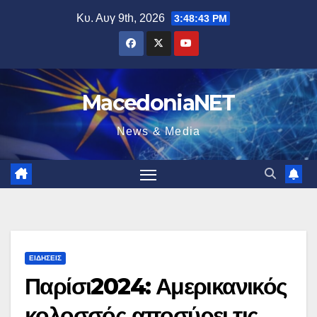
Μετάβαση
Κυ. Αυγ 9th, 2026
3:48:45 PM
στο
περιεχόμενο
MacedoniaNET
News & Media
ΕΙΔΉΣΕΙΣ
Παρίσι2024: Αμερικανικός
κολοσσός αποσύρει τις