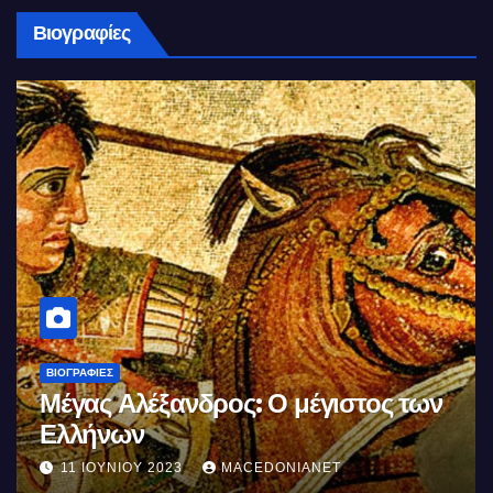
Βιογραφίες
ΒΙΟΓΡΑΦΊΕΣ
Μέγας Αλέξανδρος: Ο μέγιστος των
Ελλήνων
11 ΙΟΥΝΊΟΥ 2023
MACEDONIANET