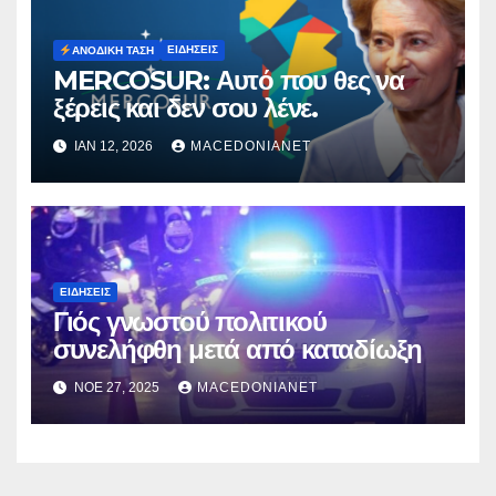
ΕΙΔΉΣΕΙΣ
ΑΝΟΔΙΚΉ ΤΆΣΗ
MERCOSUR: Αυτό που θες να
ξέρεις και δεν σου λένε.
ΙΑΝ 12, 2026
MACEDONIANET
ΕΙΔΉΣΕΙΣ
Γιός γνωστού πολιτικού
συνελήφθη μετά από καταδίωξη
ΝΟΈ 27, 2025
MACEDONIANET