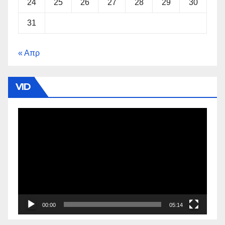
24
25
26
27
28
29
30
31
« Απρ
VID
Πρόγραμμα
Αναπαραγωγής
Βίντεο
00:00
05:14