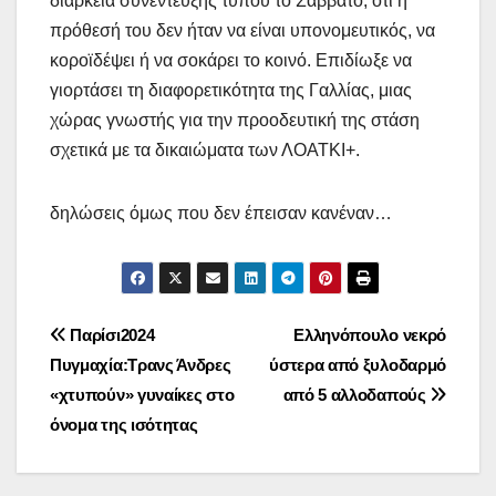
διάρκεια συνέντευξης τύπου το Σάββατο, ότι η
πρόθεσή του δεν ήταν να είναι υπονομευτικός, να
κοροϊδέψει ή να σοκάρει το κοινό. Επιδίωξε να
γιορτάσει τη διαφορετικότητα της Γαλλίας, μιας
χώρας γνωστής για την προοδευτική της στάση
σχετικά με τα δικαιώματα των ΛΟΑΤΚΙ+.
δηλώσεις όμως που δεν έπεισαν κανέναν…
Πλοήγηση
Παρίσι2024
Ελληνόπουλο νεκρό
Πυγμαχία:Τρανς Άνδρες
ύστερα από ξυλοδαρμό
άρθρων
«χτυπούν» γυναίκες στο
από 5 αλλοδαπούς
όνομα της ισότητας