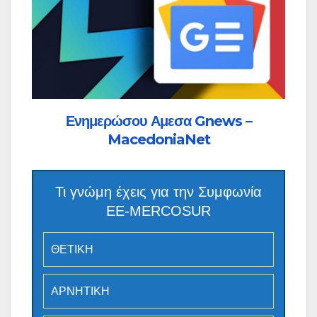
Ενημερώσου Αμεσα Gnews –
MacedoniaNet
Τι γνώμη έχεις για την Συμφωνία
ΕΕ-MERCOSUR
ΘΕΤΙΚΗ
ΑΡΝΗΤΙΚΗ