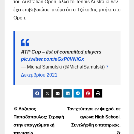
του Australian Open, αλλά το Tennis Australia δεν
έχει επιβεβαιώσει ακόμα ότι ο Τζόκοβιτς μπήκε στο
Open.
ATP Cup – list of committed players
pic.twitter.com/eGxP0VNiGx
— Michal Samulski (@MichalSamulski)
7
Δεκεμβρίου 2021
Πλοήγηση
Λάζαρος
Τον χτύπησε εν ψυχρό, σε
Παπαδόπουλος: Στροφή
αγώνα High School.
άρθρων
στην επαγγελματική
Συνελήφθη ο πιτσιρικάς.
πυγμαχία.