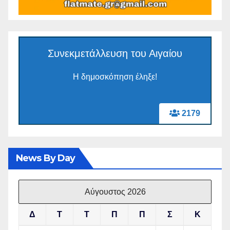
Συνεκμετάλλευση του Αιγαίου
Η δημοσκόπηση έληξε!
2179
News By Day
Αύγουστος 2026
Δ
Τ
Τ
Π
Π
Σ
Κ