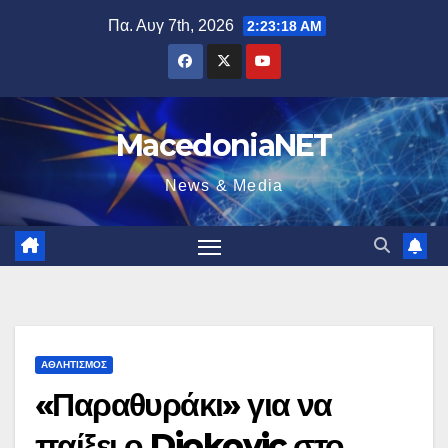
Μετάβαση
Πα. Αυγ 7th, 2026
2:23:19 AM
στο
περιεχόμενο
MacedoniaNET
News & Media
ΑΘΛΗΤΙΣΜΌΣ
«Παραθυράκι» για να
παίξει ο Djokovic στο