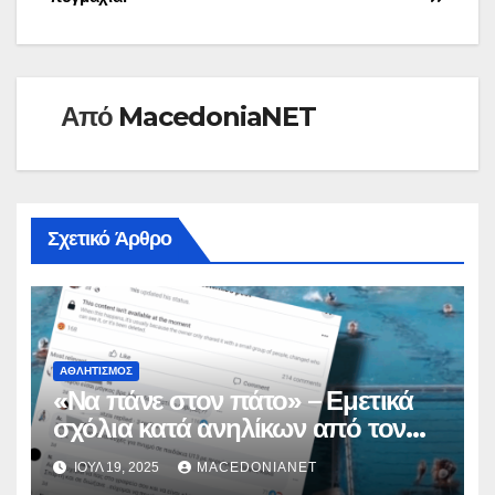
Από
MacedoniaNET
Σχετικό Άρθρο
ΑΘΛΗΤΙΣΜΌΣ
«Να πάνε στον πάτο» – Εμετικά
σχόλια κατά ανηλίκων από τον
γενικό γραμματέα του Χιου
ΙΟΎΛ 19, 2025
MACEDONIANET