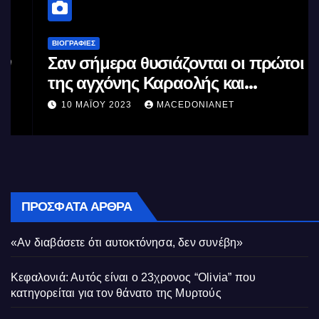
ΒΙΟΓΡΑΦΊΕΣ
Σαν σήμερα θυσιάζονται οι πρώτοι
της αγχόνης Καραολής και
Δημητρίου αγωνιστές του
10 ΜΑΪ́ΟΥ 2023
MACEDONIANET
Κυπριακού Αγώνα
ΠΡΌΣΦΑΤΑ ΆΡΘΡΑ
«Αν διαβάσετε ότι αυτοκτόνησα, δεν συνέβη»
Κεφαλονιά: Αυτός είναι ο 23χρονος “Olivia” που
κατηγορείται για τον θάνατο της Μυρτούς