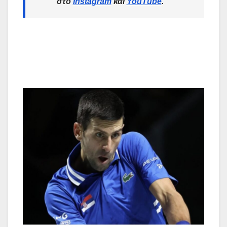
στο
Instagram
και
YouTube
.