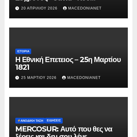
κατηγορείται για τον θάνατο της
20 ΑΠΡΙΛΊΟΥ 2026
MACEDONIANET
Μυρτούς
ΙΣΤΟΡΊΑ
Η Εθνική Επετειος – 25η Μαρτίου
1821
25 ΜΑΡΤΊΟΥ 2026
MACEDONIANET
ΕΙΔΉΣΕΙΣ
ΑΝΟΔΙΚΉ ΤΆΣΗ
MERCOSUR: Αυτό που θες να
ξέρεις και δεν σου λένε.