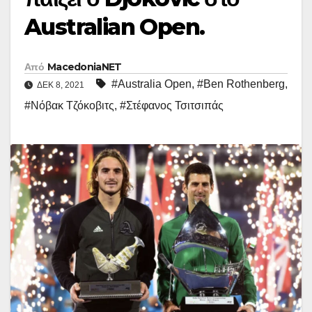
Australian Open.
Από
MacedoniaNET
#Australia Open
,
#Ben Rothenberg
,
ΔΕΚ 8, 2021
#Νόβακ Τζόκοβιτς
,
#Στέφανος Τσιτσιπάς