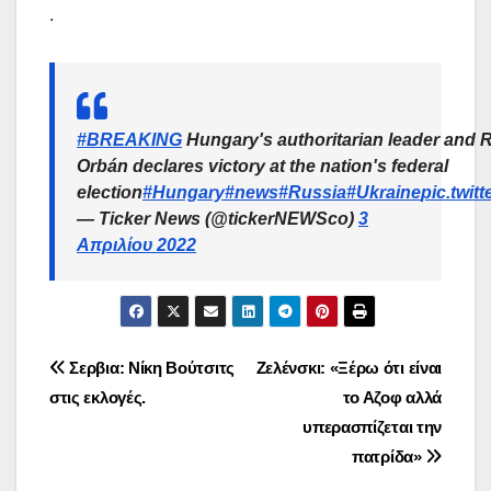
.
#BREAKING
Hungary's authoritarian leader and Ru
Orbán declares victory at the nation's federal
election
#Hungary
#news
#Russia
#Ukraine
pic.twit
— Ticker News (@tickerNEWSco)
3
Απριλίου 2022
Πλοήγηση
Σερβια: Νίκη Βούτσιτς
Ζελένσκι: «Ξέρω ότι είναι
στις εκλογές.
το Αζοφ αλλά
άρθρων
υπερασπίζεται την
πατρίδα»