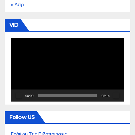
« Απρ
VID
Πρόγραμμα
Αναπαραγωγής
Βίντεο
00:00
05:14
Follow US
Γράψου Στις Ειδοποιήσεις