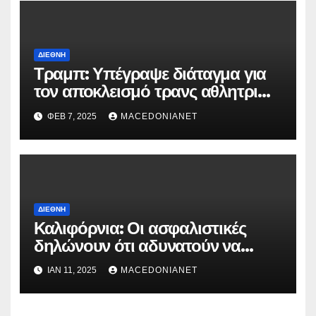
ΔΙΕΘΝΉ
Τραμπ: Υπέγραψε διάταγμα για
τον αποκλεισμό τρανς αθλητριών
από γυναικείες διοργανώσεις
ΦΕΒ 7, 2025
MACEDONIANET
ΔΙΕΘΝΉ
Καλιφόρνια: Οι ασφαλιστικές
δηλώνουν ότι αδυνατούν να
καλύψουν τις αποζημιώσεις!
ΙΑΝ 11, 2025
MACEDONIANET