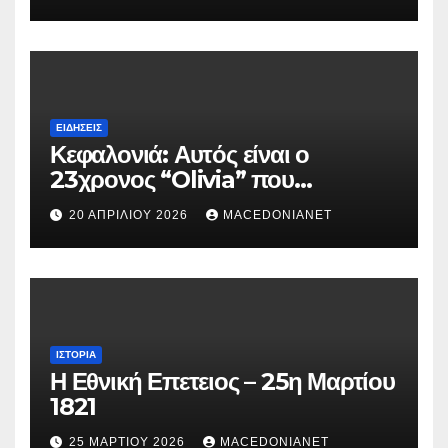
ΕΙΔΉΣΕΙΣ
Κεφαλονιά: Αυτός είναι ο
23χρονος “Olivia” που
κατηγορείται για τον θάνατο της
20 ΑΠΡΙΛΊΟΥ 2026
MACEDONIANET
Μυρτούς
ΙΣΤΟΡΊΑ
Η Εθνική Επετειος – 25η Μαρτίου
1821
25 ΜΑΡΤΊΟΥ 2026
MACEDONIANET