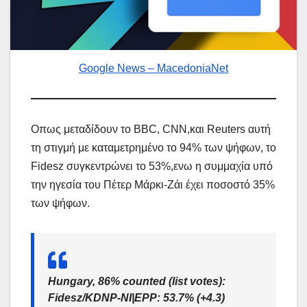
Google News – MacedoniaNet
Οπως μεταδίδoυν το BBC, CNN,και Reuters αυτή
τη στιγμή με καταμετρημένο το 94% των ψήφων, το
Fidesz συγκεντρώνει το 53%,ενω η συμμαχία υπό
την ηγεσία του Πέτερ Μάρκι-Ζάι έχει ποσοστό 35%
των ψήφων.
Hungary, 86% counted (list votes):
Fidesz/KDNP-NI|EPP: 53.7% (+4.3)