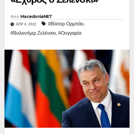
Από
MacedoniaNET
#Βίκτορ Ορμπάν
,
ΑΠΡ 4, 2022
#Βολοντίμιρ Ζελένσκι
,
#Ουγγαρία