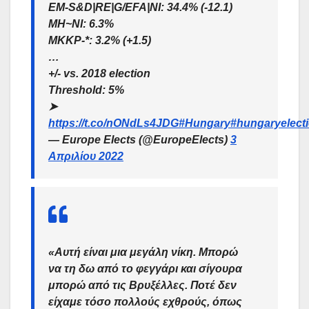
EM-S&D|RE|G/EFA|NI: 34.4% (-12.1)
MH~NI: 6.3%
MKKP-*: 3.2% (+1.5)
…
+/- vs. 2018 election
Threshold: 5%
➤
https://t.co/nONdLs4JDG
#Hungary
#hungaryelect
— Europe Elects (@EuropeElects)
3
Απριλίου 2022
«Αυτή είναι μια μεγάλη νίκη. Μπορώ
να τη δω από το φεγγάρι και σίγουρα
μπορώ από τις Βρυξέλλες. Ποτέ δεν
είχαμε τόσο πολλούς εχθρούς, όπως