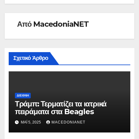
Από
MacedoniaNET
Σχετικό Άρθρο
ΔΙΕΘΝΉ
Τράμπ: Τερματίζει τα ιατρικά
πειράματα στα Beagles
ΜΆΙ 5, 2025
MACEDONIANET