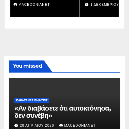
στην πατρίδα;
1 ΔΕΚΕΜΒΡΊΟΥ 2023
MACEDONIANET
You missed
ΠΑΡΆΞΕΝΕΣ ΕΙΔΉΣΕΙΣ
«Αν διαβάσετε ότι αυτοκτόνησα,
δεν συνέβη»
29 ΑΠΡΙΛΊΟΥ 2026
MACEDONIANET