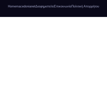
Home
macedonianet
Διαφημιστείτε
Επικοινωνία
Πολιτική Απορρήτου