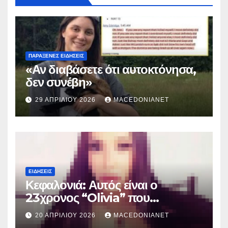
ΠΑΡΆΞΕΝΕΣ ΕΙΔΉΣΕΙΣ
«Αν διαβάσετε ότι αυτοκτόνησα,
δεν συνέβη»
29 ΑΠΡΙΛΊΟΥ 2026
MACEDONIANET
ΕΙΔΉΣΕΙΣ
Κεφαλονιά: Αυτός είναι ο
23χρονος “Olivia” που
κατηγορείται για τον θάνατο της
20 ΑΠΡΙΛΊΟΥ 2026
MACEDONIANET
Μυρτούς