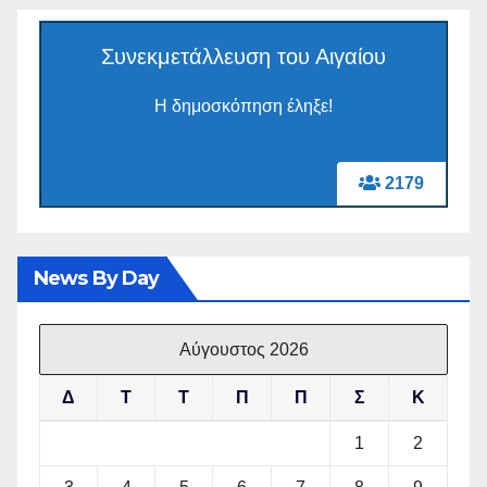
Συνεκμετάλλευση του Αιγαίου
Η δημοσκόπηση έληξε!
2179
News By Day
Αύγουστος 2026
Δ
Τ
Τ
Π
Π
Σ
Κ
1
2