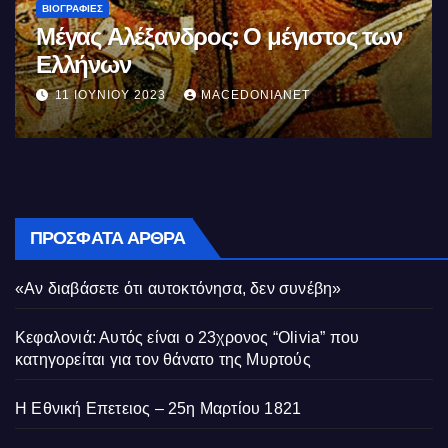
ΒΙΟΓΡΑΦΊΕΣ
Σαν σήμερα θυσιάζονται οι πρώτοι
της αγχόνης Καραολής και
Δημητρίου αγωνιστές του
10 ΜΑΪ́ΟΥ 2023
MACEDONIANET
Κυπριακού Αγώνα
ΠΡΌΣΦΑΤΑ ΆΡΘΡΑ
«Αν διαβάσετε ότι αυτοκτόνησα, δεν συνέβη»
Κεφαλονιά: Αυτός είναι ο 23χρονος “Olivia” που
κατηγορείται για τον θάνατο της Μυρτούς
Η Εθνική Επετειος – 25η Μαρτίου 1821