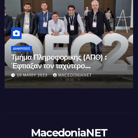
ΔΙΑΚΡΊΣΕΙΣ
Κορακάκη: Στην Κορυφή του
Κόσμου
8 ΔΕΚΕΜΒΡΊΟΥ 2022
MACEDONIANET
MacedoniaNET