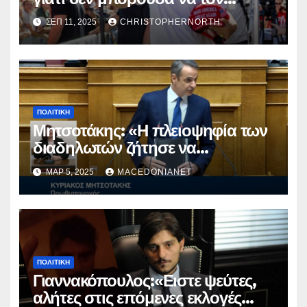
φιμώσουν.
ΣΕΠ 11, 2025
CHRISTOPHERNORTH
ΠΟΛΙΤΙΚΉ
Μητσοτάκης: «Η πλειοψηφία των
διαδηλωτών ζήτησε να
παραμείνω»
ΜΑΡ 5, 2025
MACEDONIANET
ΠΟΛΙΤΙΚΉ
Γιαννακόπουλος:«Ειστε ψεύτες,
αλήτες στις επόμενες εκλογές