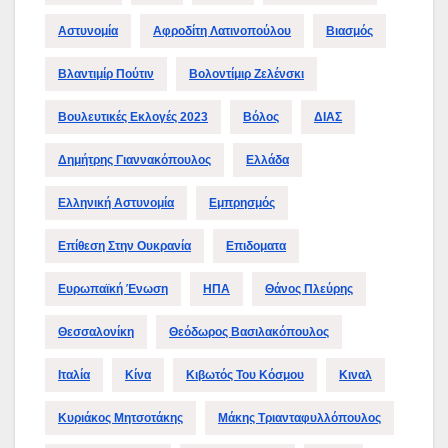
Αστυνομία
Αφροδίτη Λατινοπούλου
Βιασμός
Βλαντιμίρ Πούτιν
Βολοντίμιρ Ζελένσκι
Βουλευτικές Εκλογές 2023
Βόλος
ΔΙΑΣ
Δημήτρης Γιαννακόπουλος
Ελλάδα
Ελληνική Αστυνομία
Εμπρησμός
Επίθεση Στην Ουκρανία
Επιδοματα
Ευρωπαϊκή Ένωση
ΗΠΑ
Θάνος Πλεύρης
Θεσσαλονίκη
Θεόδωρος Βασιλακόπουλος
Ιταλία
Κίνα
Κιβωτός Του Κόσμου
Κιναλ
Κυριάκος Μητσοτάκης
Μάκης Τριανταφυλλόπουλος