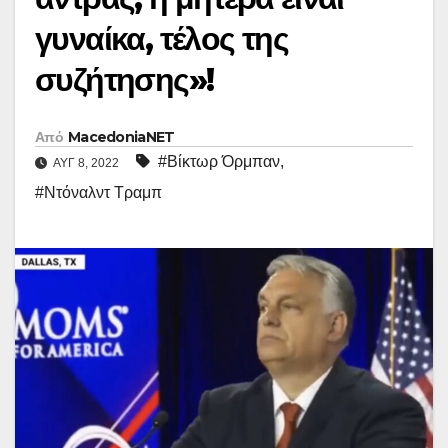
γυναίκα, τέλος της
συζήτησης»!
Από
MacedoniaNET
#Βίκτωρ Όρμπαν
,
ΑΥΓ 8, 2022
#Ντόναλντ Τραμπ