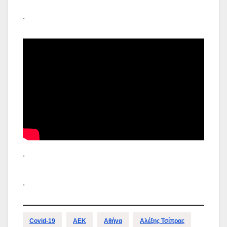
.
.
.
Covid-19
ΑΕΚ
Αθήνα
Αλέξης Τσίπρας