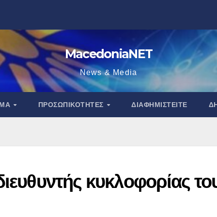
MacedoniaNET
News & Media
ΑΜΑ
ΠΡΟΣΩΠΙΚΌΤΗΤΕΣ
ΔΙΑΦΗΜΙΣΤΕΊΤΕ
Δ
διευθυντής κυκλοφορίας το