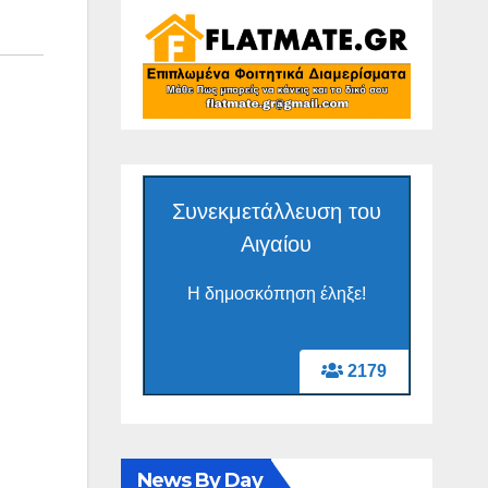
Συνεκμετάλλευση του
Αιγαίου
Η δημοσκόπηση έληξε!
2179
News By Day