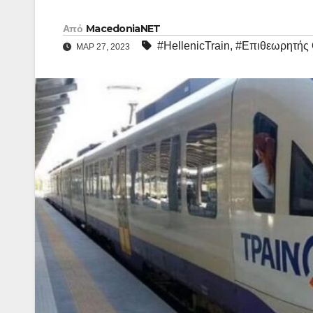
Από
MacedoniaNET
#HellenicTrain
,
#Επιθεωρητής
ΜΑΡ 27, 2023