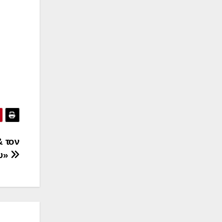
& τον
ου»