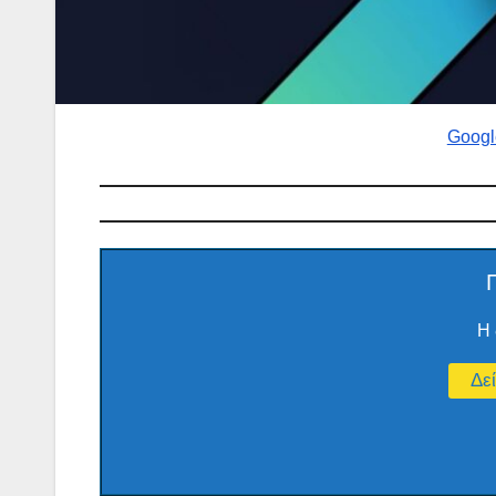
Googl
Η 