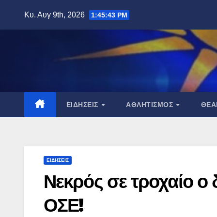
Μετάβαση
Κυ. Αυγ 9th, 2026
1:45:45 PM
στο
περιεχόμενο
ΕΙΔΉΣΕΙΣ
ΑΘΛΗΤΙΣΜΌΣ
ΘΈ
ΕΙΔΉΣΕΙΣ
Νεκρός σε τροχαίο ο 
ΟΣΕ!