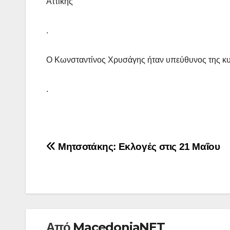
Αττικής
.
Ο Κωνσταντίνος Χρυσάγης ήταν υπεύθυνος της κυ
.
Πλοήγηση
Μητσοτάκης: Εκλογές στις 21 Μαΐου
άρθρων
Από
MacedoniaNET